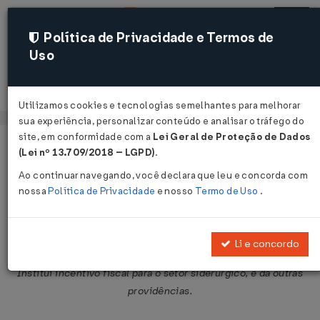
Política de Privacidade e Termos de
Uso
Acessar
Utilizamos cookies e tecnologias semelhantes para melhorar
sua experiência, personalizar conteúdo e analisar o tráfego do
site, em conformidade com a
Lei Geral de Proteção de Dados
Página Inicial
Legislações
Legislação Federal
Voltar
(Lei nº 13.709/2018 – LGPD)
.
Ao continuar navegando, você declara que leu e concorda com
Decreto-Lei nº 1.547 de 18/04/1977
nossa
Política de Privacidade
e nosso
Termo de Uso
.
Publicado no DOU em 20 abr 1977
Compartilhar:
Li e concordo
Institui incentivo fiscal para o setor siderúrgico, e dá outras
providências.