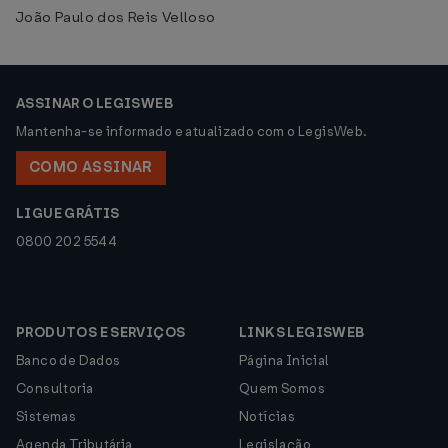
João Paulo dos Reis Velloso
ASSINAR O LEGISWEB
Mantenha-se informado e atualizado com o LegisWeb.
COMO ASSINAR
LIGUE GRÁTIS
0800 202 5544
PRODUTOS E SERVIÇOS
LINKS LEGISWEB
Banco de Dados
Página Inicial
Consultoria
Quem Somos
Sistemas
Notícias
Agenda Tributária
Legislação