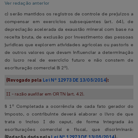
Ver redação anterior
c) serão mantidos os registros de controle de prejuízos a
compensar em exercícios subseqüentes (art. 64), de
depreciação acelerada da exaustão mineral com base na
receita bruta, de exclusão por investimento das pessoas
jurídicas que explorem atividades agrícolas ou pastoris e
de outros valores que devam influenciar a determinação
do lucro real de exercício futuro e não constem de
escrituração comercial (§ 2º).
(Revogado pela
Lei Nº 12973 DE 13/05/2014
):
II - razão auxiliar em ORTN (art. 42).
§ 1º Completada a ocorrência de cada fato gerador do
imposto, o contribuinte deverá elaborar o livro de que
trata o inciso I do caput, de forma integrada às
escriturações comercial e fiscal, que discriminará:
(Redação dada pela
Lei Nº 12973 DE 13/05/2014
).