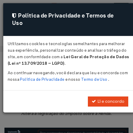
Política de Privacidade e Termos de
Uso
Acessar
Utilizamos cookies e tecnologias semelhantes para melhorar
sua experiência, personalizar conteúdo e analisar o tráfego do
site, em conformidade com a
Lei Geral de Proteção de Dados
Página Inicial
Legislações
Legislação Federal
Voltar
(Lei nº 13.709/2018 – LGPD)
.
Ao continuar navegando, você declara que leu e concorda com
Decreto-Lei Nº 1598 DE 26/12/1977
nossa
Política de Privacidade
e nosso
Termo de Uso
.
Publicado no DOU em 27 dez 1977
Compartilhar:
Li e concordo
Altera a legislação do Imposto sobre a Renda.