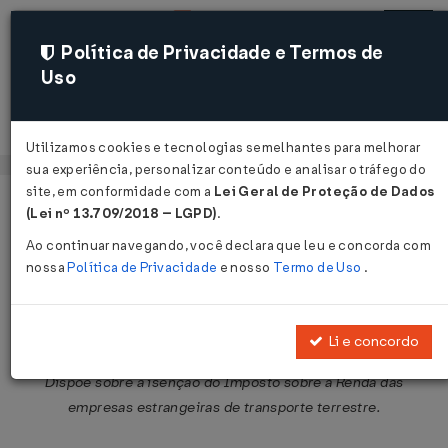
Política de Privacidade e Termos de
Uso
Acessar
Utilizamos cookies e tecnologias semelhantes para melhorar
sua experiência, personalizar conteúdo e analisar o tráfego do
site, em conformidade com a
Lei Geral de Proteção de Dados
Página Inicial
Legislações
Legislação Federal
Voltar
(Lei nº 13.709/2018 – LGPD)
.
Ao continuar navegando, você declara que leu e concorda com
Decreto-Lei nº 1.228 de 03/07/1972
nossa
Política de Privacidade
e nosso
Termo de Uso
.
Publicado no DOU em 4 jul 1972
Compartilhar:
Li e concordo
Dispõe sobre a isenção do Imposto sobre a Renda das
empresas estrangeiras de transporte terrestre.