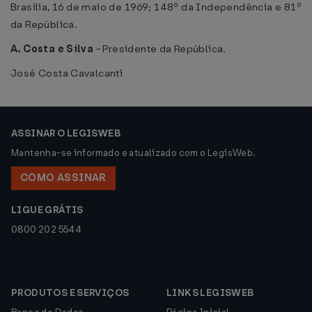
Brasília, 16 de maio de 1969; 148º da Independência e 81º
da República.
A. Costa e Silva
- Presidente da República.
José Costa Cavalcanti
ASSINAR O LEGISWEB
Mantenha-se informado e atualizado com o LegisWeb.
COMO ASSINAR
LIGUE GRÁTIS
0800 202 5544
PRODUTOS E SERVIÇOS
LINKS LEGISWEB