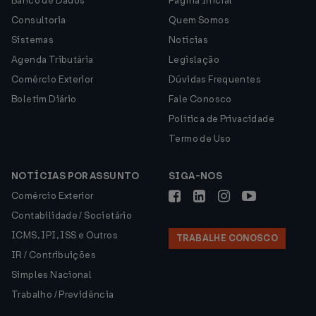
Banco de Dados
Página Inicial
Consultoria
Quem Somos
Sistemas
Notícias
Agenda Tributária
Legislação
Comércio Exterior
Dúvidas Frequentes
Boletim Diário
Fale Conosco
Política de Privacidade
Termo de Uso
NOTÍCIAS POR ASSUNTO
SIGA-NOS
Comércio Exterior
Contabilidade / Societário
ICMS, IPI, ISS e Outros
TRABALHE CONOSCO
IR / Contribuições
Simples Nacional
Trabalho / Previdência