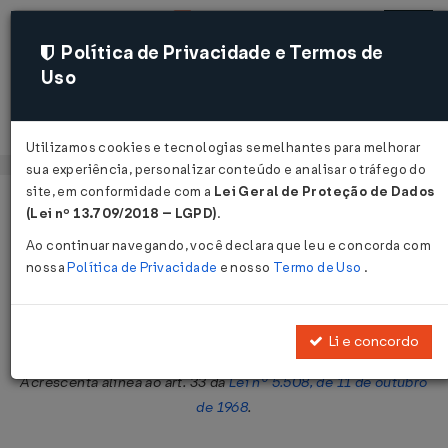
Política de Privacidade e Termos de
Uso
Acessar
Utilizamos cookies e tecnologias semelhantes para melhorar
sua experiência, personalizar conteúdo e analisar o tráfego do
site, em conformidade com a
Lei Geral de Proteção de Dados
Página Inicial
Legislações
Legislação Federal
Voltar
(Lei nº 13.709/2018 – LGPD)
.
Ao continuar navegando, você declara que leu e concorda com
Decreto-Lei nº 586 de 16/05/1969
nossa
Política de Privacidade
e nosso
Termo de Uso
.
Publicado no DOU em 19 mai 1969
Compartilhar:
Li e concordo
Acrescenta alínea ao art. 33 da
Lei nº 5.508, de 11 de outubro
de 1968
.