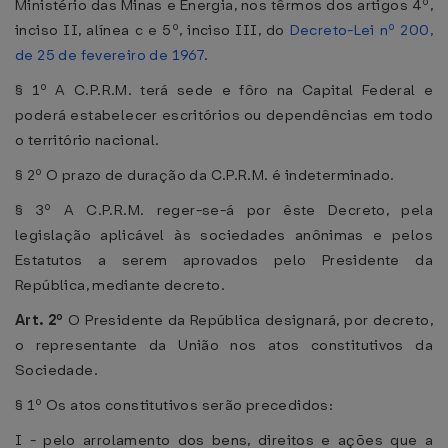
Ministério das Minas e Energia, nos têrmos dos artigos 4º,
inciso II, alínea c e 5º, inciso III, do
Decreto-Lei nº 200,
de 25 de fevereiro de 1967
.
§ 1º A C.P.R.M. terá sede e fôro na Capital Federal e
poderá estabelecer escritórios ou dependências em todo
o território nacional.
§ 2º O prazo de duração da C.P.R.M. é indeterminado.
§ 3º A C.P.R.M. reger-se-á por êste Decreto, pela
legislação aplicável às sociedades anônimas e pelos
Estatutos a serem aprovados pelo Presidente da
República, mediante decreto.
Art. 2º
O Presidente da República designará, por decreto,
o representante da União nos atos constitutivos da
Sociedade.
§ 1º Os atos constitutivos serão precedidos:
I - pelo arrolamento dos bens, direitos e ações que a