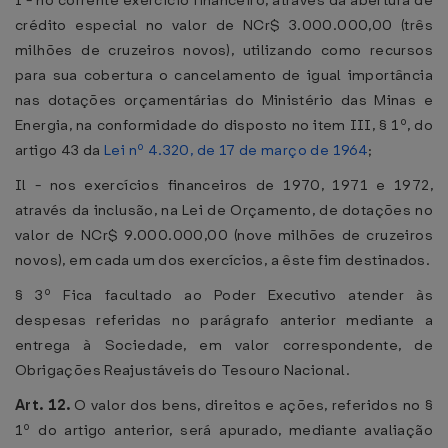
I - no corrente exercício financeiro, através da abertura de
crédito especial no valor de NCr$ 3.000.000,00 (três
milhões de cruzeiros novos), utilizando como recursos
para sua cobertura o cancelamento de igual importância
nas dotações orçamentárias do Ministério das Minas e
Energia, na conformidade do disposto no item III, § 1º, do
artigo 43 da
Lei nº 4.320, de 17 de março de 1964
;
Il - nos exercícios financeiros de 1970, 1971 e 1972,
através da inclusão, na Lei de Orçamento, de dotações no
valor de NCr$ 9.000.000,00 (nove milhões de cruzeiros
novos), em cada um dos exercícios, a êste fim destinados.
§ 3º Fica facultado ao Poder Executivo atender às
despesas referidas no parágrafo anterior mediante a
entrega à Sociedade, em valor correspondente, de
Obrigações Reajustáveis do Tesouro Nacional.
Art. 12.
O valor dos bens, direitos e ações, referidos no §
1º do artigo anterior, será apurado, mediante avaliação