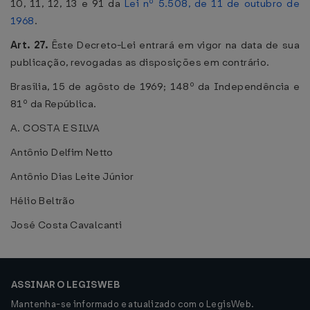
10, 11, 12, 13 e 91 da
Lei nº 5.508, de 11 de outubro de
1968
.
Art. 27.
Êste Decreto-Lei entrará em vigor na data de sua
publicação, revogadas as disposições em contrário.
Brasília, 15 de agôsto de 1969; 148º da Independência e
81º da República.
A. COSTA E SILVA
Antônio Delfim Netto
Antônio Dias Leite Júnior
Hélio Beltrão
José Costa Cavalcanti
ASSINAR O LEGISWEB
Mantenha-se informado e atualizado com o LegisWeb.