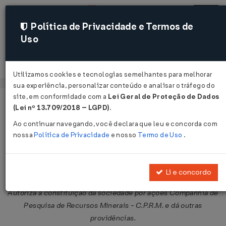
Política de Privacidade e Termos de
Uso
Acessar
Utilizamos cookies e tecnologias semelhantes para melhorar
sua experiência, personalizar conteúdo e analisar o tráfego do
site, em conformidade com a
Lei Geral de Proteção de Dados
Página Inicial
Legislações
Legislação Federal
Voltar
(Lei nº 13.709/2018 – LGPD)
.
Ao continuar navegando, você declara que leu e concorda com
Decreto-Lei nº 764 de 15/08/1969
nossa
Política de Privacidade
e nosso
Termo de Uso
.
Publicado no DOU em 15 ago 1969
Compartilhar:
Li e concordo
Autoriza a constituição da sociedade por ações Companhia de
Pesquisa de Recursos Minerais - C.P.R.M. e dá outras
providências.