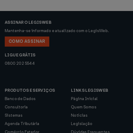
ASSINAR O LEGISWEB
Mantenha-se informado e atualizado com o LegisWeb.
COMO ASSINAR
LIGUE GRÁTIS
0800 202 5544
PRODUTOS E SERVIÇOS
LINKS LEGISWEB
Banco de Dados
Página Inicial
Consultoria
Quem Somos
Sistemas
Notícias
Agenda Tributária
Legislação
Comércio Exterior
Dúvidas Frequentes