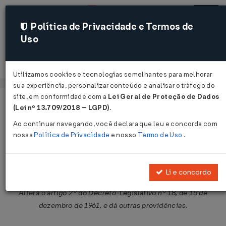
Política de Privacidade e Termos de
Uso
Acessar
Utilizamos cookies e tecnologias semelhantes para melhorar
sua experiência, personalizar conteúdo e analisar o tráfego do
site, em conformidade com a
Lei Geral de Proteção de Dados
Página Inicial
Legislações
Legislação Federal
Voltar
(Lei nº 13.709/2018 – LGPD)
.
Ao continuar navegando, você declara que leu e concorda com
Decreto-Lei nº 864 de 12/09/1969
nossa
Política de Privacidade
e nosso
Termo de Uso
.
Publicado no DOU em 15 set 1969
Compartilhar:
Li e concordo
Altera o artigo 2º do Decreto-Legislativo nº 18, de 15 de
dezembro de 1961, e dá outras providências.