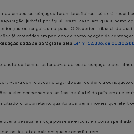
 um ou ambos os cônjuges forem brasileiros, só será reconhe
 separação judicial por igual prazo, caso em que a homolog
entenças estrangeiras no país. O Superior Tribunal de Just
isões já proferidas em pedidos de homologação de sentenças es
Redação dada ao parágrafo pela
Lei nº 12.036, de 01.10.20
o chefe de família estende-se ao outro cônjuge e aos filho
iderar-se-á domiciliada no lugar de sua residência ou naquele 
ações a eles concernentes, aplicar-se-á a lei do país em que est
miciliado o proprietário, quanto aos bens móveis que ele tr
ue tiver a pessoa, em cuja posse se encontre a coisa apenhada
licar-se-á a lei do país em que se constituírem.