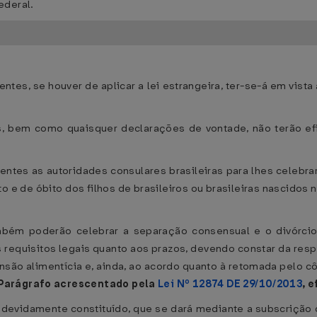
ederal.
:
tes, se houver de aplicar a lei estrangeira, ter-se-á em vist
ís, bem como quaisquer declarações de vontade, não terão ef
entes as autoridades consulares brasileiras para lhes celebra
to e de óbito dos filhos de brasileiros ou brasileiras nascidos
ambém poderão celebrar a separação consensual e o divórcio 
equisitos legais quanto aos prazos, devendo constar da respe
ensão alimentícia e, ainda, ao acordo quanto à retomada pelo 
(Parágrafo acrescentado pela
Lei Nº 12874 DE 29/10/2013
, 
, devidamente constituído, que se dará mediante a subscrição