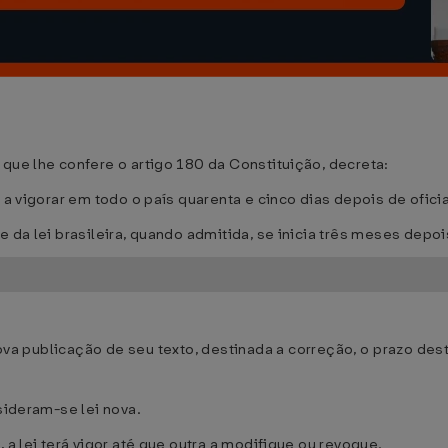
que lhe confere o artigo 180 da Constituição, decreta:
 a vigorar em todo o país quarenta e cinco dias depois de ofic
e da lei brasileira, quando admitida, se inicia três meses depo
:
r nova publicação de seu texto, destinada a correção, o prazo de
sideram-se lei nova.
a lei terá vigor até que outra a modifique ou revogue.