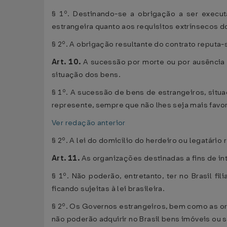
§ 1º. Destinando-se a obrigação a ser execut
estrangeira quanto aos requisitos extrínsecos do
§ 2º. A obrigação resultante do contrato reputa-
Art. 10.
A sucessão por morte ou por ausência 
situação dos bens.
§ 1º. A sucessão de bens de estrangeiros, situa
represente, sempre que não lhes seja mais favor
Ver redação anterior
§ 2º. A lei do domicílio do herdeiro ou legatário
Art. 11.
As organizações destinadas a fins de i
§ 1º. Não poderão, entretanto, ter no Brasil f
ficando sujeitas à lei brasileira.
§ 2º. Os Governos estrangeiros, bem como as org
não poderão adquirir no Brasil bens imóveis ou 