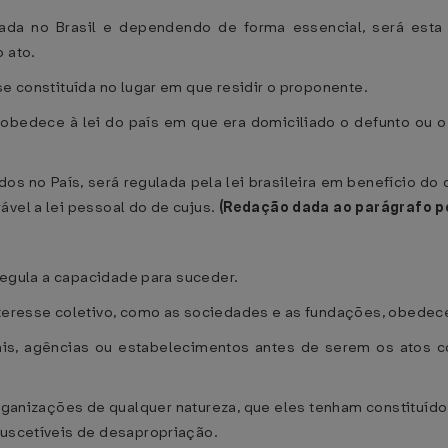
ada no Brasil e dependendo de forma essencial, será esta 
 ato.
se constituída no lugar em que residir o proponente.
obedece à lei do país em que era domiciliado o defunto ou o 
dos no País, será regulada pela lei brasileira em benefício do 
ável a lei pessoal do de cujus.
(Redação dada ao parágrafo p
 regula a capacidade para suceder.
nteresse coletivo, como as sociedades e as fundações, obedece
iliais, agências ou estabelecimentos antes de serem os atos c
anizações de qualquer natureza, que eles tenham constituído,
suscetíveis de desapropriação.