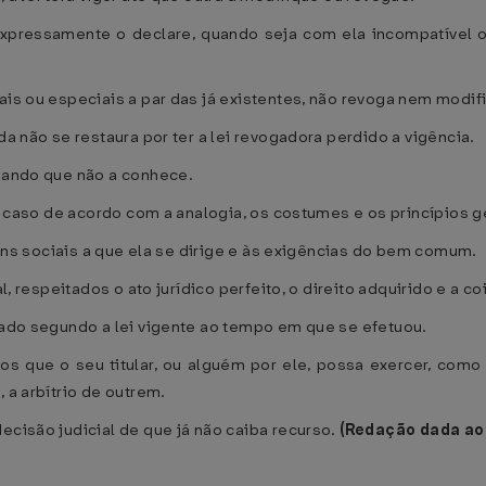
o expressamente o declare, quando seja com ela incompatível 
is ou especiais a par das já existentes, não revoga nem modific
da não se restaura por ter a lei revogadora perdido a vigência.
gando que não a conhece.
 o caso de acordo com a analogia, os costumes e os princípios ge
 fins sociais a que ela se dirige e às exigências do bem comum.
l, respeitados o ato jurídico perfeito, o direito adquirido e a co
umado segundo a lei vigente ao tempo em que se efetuou.
tos que o seu titular, ou alguém por ele, possa exercer, com
 a arbítrio de outrem.
ecisão judicial de que já não caiba recurso.
(Redação dada ao a