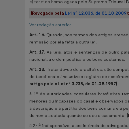
e) ter sido homologada pelo Supremo Tribunal F
(Revogado pela
Lei nº 12.036, de 01.10.2009
)
Ver redação anterior
Art. 16.
Quando, nos termos dos artigos preceden
remissão por ela feita a outra lei.
Art. 17.
As leis, atos e sentenças de outro pa
nacional, a ordem pública e os bons costumes.
Art. 18.
Tratando-se de brasileiros, são compet
de tabelionato, inclusive o registro de nascimen
artigo pela a Lei nº 3.238, de 01.08.1957)
§ 1º As autoridades consulares brasileiras t
menores ou incapazes do casal e observados os r
à descrição e à partilha dos bens comuns e à p
do nome adotado quando se deu o casamento.
§ 2º É indispensável a assistência de advogado