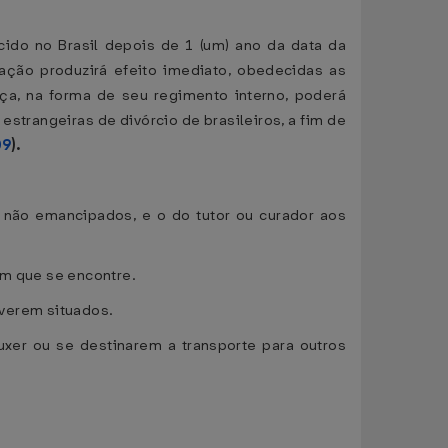
cido no Brasil depois de 1 (um) ano da data da
ação produzirá efeito imediato, obedecidas as
iça, na forma de seu regimento interno, poderá
trangeiras de divórcio de brasileiros, a fim de
09
).
s não emancipados, e o do tutor ou curador aos
em que se encontre.
iverem situados.
ouxer ou se destinarem a transporte para outros