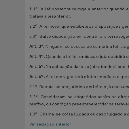
§ 1º. A lei posterior revoga a anterior quand
tratava a lei anterior.
§ 2º. A lei nova, que estabeleça disposições gera
§ 3º. Salvo disposição em contrário, a lei revoga
Art. 3º.
Ninguém se escusa de cumprir a lei, ale
Art. 4º.
Quando a lei for omissa, o juiz decidirá
Art. 5º.
Na aplicação da lei, o juiz atenderá aos
Art. 6º.
A lei em vigor terá efeito imediato e gera
§ 1º. Reputa-se ato jurídico perfeito o já cons
§ 2º. Consideram-se adquiridos assim os direi
prefixo, ou condição preestabelecida inalterável,
§ 3º. Chama-se coisa julgada ou caso julgado a d
Ver redação anterior