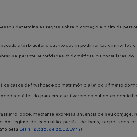
 pessoa determina as regras sobre o começo e o fim da perso
 aplicada a lei brasileira quanto aos impedimentos dirimentes 
ebrar-se perante autoridades diplomáticas ou consulares do
á os casos de invalidade do matrimônio a lei do primeiro domic
 obedece à lei do país em que tiverem os nubentes domicílio, 
brasileiro, pode, mediante expressa anuência de seu cônjuge, r
o do regime de comunhão parcial de bens, respeitados os
afo pela
Lei nº 6.515, de 26.12.1977
).