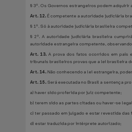
§ 3º. Os Governos estrangeiros podem adquirir 
Art. 12.
É competente a autoridade judiciária bras
§ 1º. Só à autoridade judiciária brasileira comp
§ 2º. A autoridade judiciária brasileira cumpr
autoridade estrangeira competente, observando a
Art. 13.
A prova dos fatos ocorridos em país e
tribunais brasileiros provas que a lei brasileira
Art. 14.
Não conhecendo a lei estrangeira, poderá
Art. 15.
Será executada no Brasil a sentença pro
a) haver sido proferida por juiz competente;
b) terem sido as partes citadas ou haver-se lega
c) ter passado em julgado e estar revestida das
d) estar traduzida por intérprete autorizado;