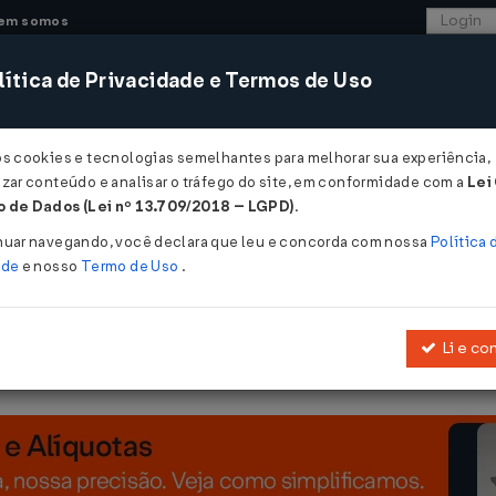
em somos
ítica de Privacidade e Termos de Uso
CONSULTORIA
SISTEMAS
COMÉRCIO EXTER
os cookies e tecnologias semelhantes para melhorar sua experiência,
zar conteúdo e analisar o tráfego do site, em conformidade com a
Lei
 de Dados (Lei nº 13.709/2018 – LGPD)
.
9/1942
nuar navegando, você declara que leu e concorda com nossa
Política 
ade
e nosso
Termo de Uso
.
Li e co
do Direito Brasileiro. (Redação dada à ementa pela
Lei nº 12.376, de