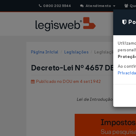
0800 202 5544
Atendimento
Qu
Pol
Utilizam
personali
Página Inicial
Legislações
Legislação Federal
Proteção
Decreto-Lei Nº 4657 DE 04/0
Ao conti
Privacid
Publicado no DOU em 4 set 1942
Lei de Introdução às normas 