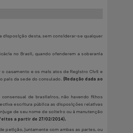
a a disposição desta, sem considerar-se qualquer
icácia no Brasil, quando ofenderem a soberania
r o casamento e os mais atos de Registro Civil e
 no país da sede do consulado.
(Redação dada ao
consensual de brasileiros, não havendo filhos
ctiva escritura pública as disposições relativas
cônjuge de seu nome de solteiro ou à manutenção
efeitos a partir de 27/02/2014).
 de petição, juntamente com ambas as partes, ou