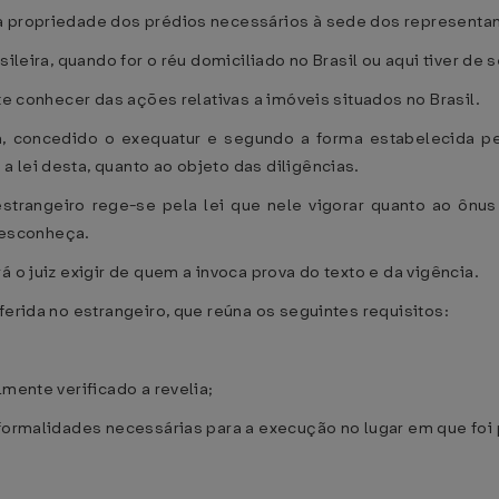
a propriedade dos prédios necessários à sede dos representa
ileira, quando for o réu domiciliado no Brasil ou aqui tiver de
ete conhecer das ações relativas a imóveis situados no Brasil.
irá, concedido o exequatur e segundo a forma estabelecida pel
 lei desta, quanto ao objeto das diligências.
strangeiro rege-se pela lei que nele vigorar quanto ao ônu
 desconheça.
 o juiz exigir de quem a invoca prova do texto e da vigência.
ferida no estrangeiro, que reúna os seguintes requisitos:
lmente verificado a revelia;
 formalidades necessárias para a execução no lugar em que foi 