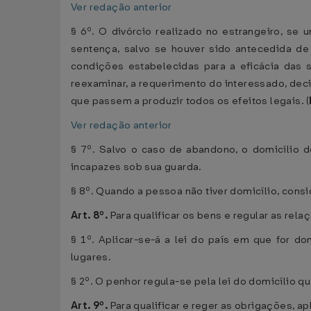
Ver redação anterior
§ 6º. O divórcio realizado no estrangeiro, se
sentença, salvo se houver sido antecedida de
condições estabelecidas para a eficácia das s
reexaminar, a requerimento do interessado, dec
que passem a produzir todos os efeitos legais. (
Ver redação anterior
§ 7º. Salvo o caso de abandono, o domicílio d
incapazes sob sua guarda.
§ 8º. Quando a pessoa não tiver domicílio, cons
Art. 8º.
Para qualificar os bens e regular as rel
§ 1º. Aplicar-se-á a lei do país em que for do
lugares.
§ 2º. O penhor regula-se pela lei do domicílio q
Art. 9º.
Para qualificar e reger as obrigações, ap