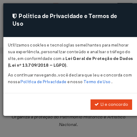
Política de Privacidade e Termos de
Uso
Acessar
Utilizamos cookies e tecnologias semelhantes para melhorar
sua experiência, personalizar conteúdo e analisar o tráfego do
site, em conformidade com a
Lei Geral de Proteção de Dados
Página Inicial
Legislações
Legislação Federal
Voltar
(Lei nº 13.709/2018 – LGPD)
.
Ao continuar navegando, você declara que leu e concorda com
Decreto-Lei Nº 25 DE 30/11/1937
nossa
Política de Privacidade
e nosso
Termo de Uso
.
Publicado no DOU em 30 nov 1937
Compartilhar:
Li e concordo
Organiza a proteção do Patrimônio Histórico e Artístico
Nacional.