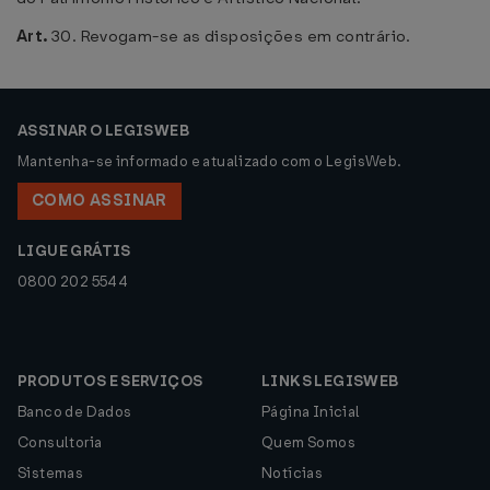
Art.
30. Revogam-se as disposições em contrário.
ASSINAR O LEGISWEB
Mantenha-se informado e atualizado com o LegisWeb.
COMO ASSINAR
LIGUE GRÁTIS
0800 202 5544
PRODUTOS E SERVIÇOS
LINKS LEGISWEB
Banco de Dados
Página Inicial
Consultoria
Quem Somos
Sistemas
Notícias