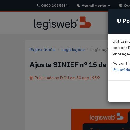
0800 202 5544
Atendimento
Qu
Pol
Utilizam
personali
Página Inicial
Legislações
Legislação Federal
Proteção
Ajuste SINIEF nº 15 de 22/0
Ao conti
Privacid
Publicado no DOU em 30 ago 1989
Acre