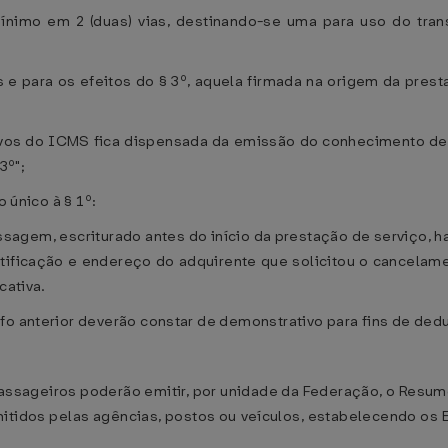
ínimo em 2 (duas) vias, destinando-se uma para uso do tran
 e para os efeitos do § 3º, aquela firmada na origem da pres
sivos do ICMS fica dispensada da emissão do conhecimento de 
3º";
o único à § 1º:
agem, escriturado antes do início da prestação de serviço, hav
ntificação e endereço do adquirente que solicitou o cancela
cativa.
fo anterior deverão constar de demonstrativo para fins de dedu
passageiros poderão emitir, por unidade da Federação, o Res
tidos pelas agências, postos ou veículos, estabelecendo os Es