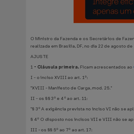
O Ministro da Fazenda e os Secretários de Fazen
realizada em Brasília, DF, no dia 22 de agosto d
AJUSTE
1
-
Cláusula primeira.
Ficam acrescentados ao
I - o inciso XVIII ao art. 1º:
"XVIII - Manifesto de Carga, mod. 25."
II - os §§ 3º e 4º ao art. 11:
"§ 3º A exigência prevista no inciso VI não se apl
§ 4º O disposto nos incisos VII e VIII não se apl
III - os §§ 5º ao 7º ao art. 17: