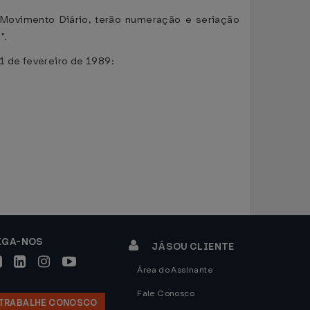
 Movimento Diário, terão numeração e seriação
".
21 de fevereiro de 1989:
IGA-NOS
JÁ SOU CLIENTE
Área do Assinante
Fale Conosco
TRABALHE CONOSCO