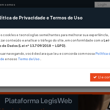
em somos
ítica de Privacidade e Termos de Uso
CONSULTORIA
SISTEMAS
COMÉRCIO EXTER
os cookies e tecnologias semelhantes para melhorar sua experiência,
zar conteúdo e analisar o tráfego do site, em conformidade com a
Lei
 de Dados (Lei nº 13.709/2018 – LGPD)
.
8/1989
nuar navegando, você declara que leu e concorda com nossa
Política 
ade
e nosso
Termo de Uso
.
Li e co
scenta e revoga dispositivos do
Convênio SINIEF nº 6/89, de 21.02