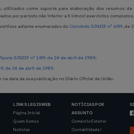
, utilizados como suporte para elaboração dos resumos de
dos por período não inferior a 5 (cinco) exercícios completos.
ositivos adiante enumerados do
Convênio SINIEF nº 6/89
, de 
Ajuste SINIEF nº 1/89, de 24 de abril de 1989
;
9, de 24 de abril de 1989
.
r na data da sua publicação no Diário Oficial da União.
LINKS LEGISWEB
NOTÍCIAS POR
S
Página Inicial
ASSUNTO
Quem Somos
Comércio Exterior
Notícias
Contabilidade /