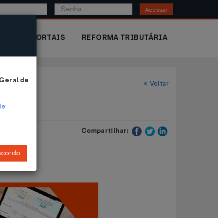
Acessar
IOR
PORTAIS
REFORMA TRIBUTÁRIA
 Geral de
Voltar
de
Compartilhar:
ncordo
.1989
.