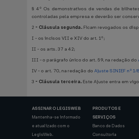
§ 4º Os demonstrativos de vendas de bilhetes
controladas pela empresa e deverão ser conserva
2
-
Cláusula segunda.
Ficam revogados os disp
I - os incisos VII e XIV do art. 1º;
II - os arts. 37 a 42;
III - o parágrafo único do art. 59, na redação do
IV - o art. 70, na redação do
Ajuste SINIEF nº 1/8
3
- Cláusula terceira.
Este Ajuste entra em vigo
ASSINAR O LEGISWEB
PRODUTOS E
Mantenha-se informado
SERVIÇOS
e atualizado com o
Banco de Dados
LegisWeb.
Consultoria