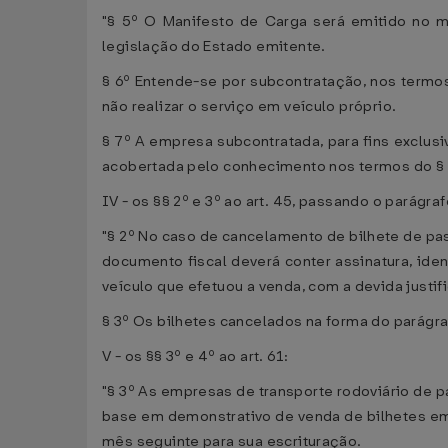
"§ 5º O Manifesto de Carga será emitido no m
legislação do Estado emitente.
§ 6º Entende-se por subcontratação, nos termos
não realizar o serviço em veículo próprio.
§ 7º A empresa subcontratada, para fins exclu
acobertada pelo conhecimento nos termos do § 
IV - os §§ 2º e 3º ao art. 45, passando o parágraf
"§ 2º No caso de cancelamento de bilhete de pass
documento fiscal deverá conter assinatura, ide
veículo que efetuou a venda, com a devida justifi
§ 3º Os bilhetes cancelados na forma do parágra
V - os §§ 3º e 4º ao art. 61:
"§ 3º As empresas de transporte rodoviário de 
base em demonstrativo de venda de bilhetes emi
mês seguinte para sua escrituração.