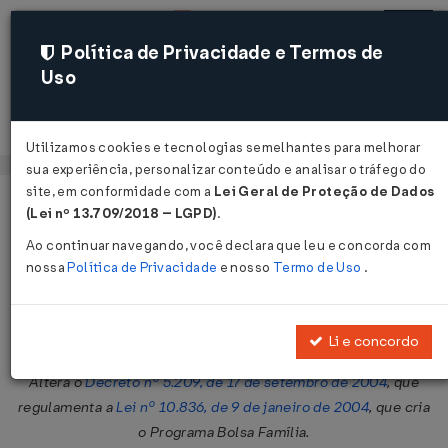
Política de Privacidade e Termos de
Uso
Acessar
Utilizamos cookies e tecnologias semelhantes para melhorar
sua experiência, personalizar conteúdo e analisar o tráfego do
site, em conformidade com a
Lei Geral de Proteção de Dados
Página Inicial
Legislações
Legislação Federal
Voltar
(Lei nº 13.709/2018 – LGPD)
.
Ao continuar navegando, você declara que leu e concorda com
Decreto Nº 7494 DE 02/06/2011
nossa
Política de Privacidade
e nosso
Termo de Uso
.
Publicado no DOU em 3 jun 2011
Compartilhar:
Li e concordo
Altera o
Decreto nº 5.209, de 17 de setembro de 2004
, que
regulamenta a
Lei nº 10.836, de 9 de janeiro de 2004
, que cria
o Programa Bolsa Família.