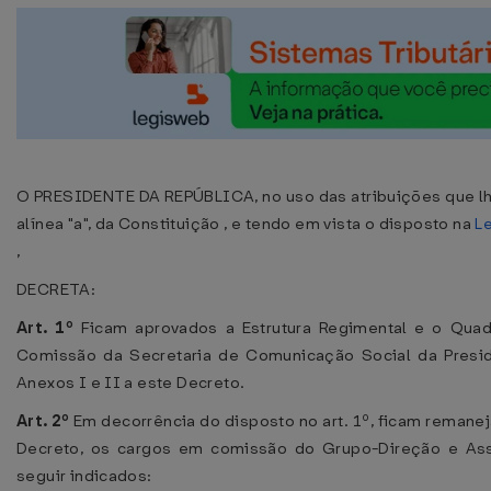
O PRESIDENTE DA REPÚBLICA, no uso das atribuições que lhe 
alínea "a", da Constituição , e tendo em vista o disposto na
L
,
DECRETA:
Art. 1º
Ficam aprovados a Estrutura Regimental e o Qua
Comissão da Secretaria de Comunicação Social da Presid
Anexos I e II a este Decreto.
Art. 2º
Em decorrência do disposto no art. 1º, ficam remane
Decreto, os cargos em comissão do Grupo-Direção e As
seguir indicados: