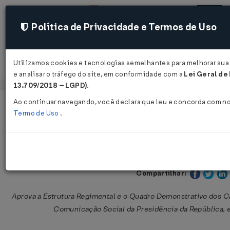
Política de Privacidade e Termos de Uso
Utilizamos cookies e tecnologias semelhantes para melhorar sua
Acessar
e analisar o tráfego do site, em conformidade com a
Lei Geral de
13.709/2018 – LGPD)
.
Ao continuar navegando, você declara que leu e concorda com n
Página Inicial
Legislações
Legislação Federal
Termo de Uso
.
Decreto nº 6.377 de 19/02/2008
Compartilhar:
Aprova a Estrutura Regimental e o Quadro Demonstrativo dos 
Comunicação Social da Presidência da República, e