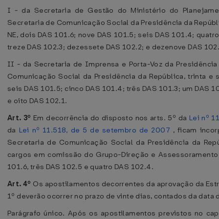
I - da Secretaria de Gestão do Ministério do Planejam
Secretaria de Comunicação Social da Presidência da Repúbli
NE, dois DAS 101.6; nove DAS 101.5; seis DAS 101.4; quatro
treze DAS 102.3; dezessete DAS 102.2; e dezenove DAS 102.
II - da Secretaria de Imprensa e Porta-Voz da Presidência
Comunicação Social da Presidência da República, trinta e 
seis DAS 101.5; cinco DAS 101.4; três DAS 101.3; um DAS 10
e oito DAS 102.1.
Art. 3º
Em decorrência do disposto nos arts. 5º da
Lei nº 1
da
Lei nº 11.518, de 5 de setembro de 2007
, ficam incor
Secretaria de Comunicação Social da Presidência da Repú
cargos em comissão do Grupo-Direção e Assessoramento 
101.6, três DAS 102.5 e quatro DAS 102.4.
Art. 4º
Os apostilamentos decorrentes da aprovação da Estru
1º deverão ocorrer no prazo de vinte dias, contados da data
Parágrafo único. Após os apostilamentos previstos no cap