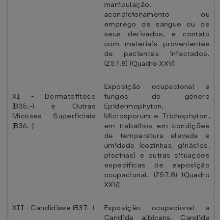
manipulação,
acondicionamento ou
emprego de sangue ou de
seus derivados, e contato
com materiais provenientes
de pacientes infectados.
(Z57.8) (Quadro XXV)
Exposição ocupacional a
XI - Dermatofitose
fungos do gênero
(B35.-) e Outras
Epidermophyton,
Micoses Superficiais
Microsporum e Trichophyton,
(B36.-)
em trabalhos em condições
de temperatura elevada e
umidade (cozinhas, ginásios,
piscinas) e outras situações
específicas de exposição
ocupacional. (Z57.8) (Quadro
XXV)
XII - Candidíase (B37.-)
Exposição ocupacional a
Candida albicans, Candida