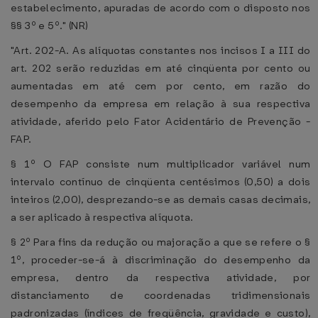
estabelecimento, apuradas de acordo com o disposto nos
§§ 3º e 5º." (NR)
"Art. 202-A. As alíquotas constantes nos incisos I a III do
art. 202 serão reduzidas em até cinqüenta por cento ou
aumentadas em até cem por cento, em razão do
desempenho da empresa em relação à sua respectiva
atividade, aferido pelo Fator Acidentário de Prevenção -
FAP.
§ 1º O FAP consiste num multiplicador variável num
intervalo contínuo de cinqüenta centésimos (0,50) a dois
inteiros (2,00), desprezando-se as demais casas decimais,
a ser aplicado à respectiva alíquota.
§ 2º Para fins da redução ou majoração a que se refere o §
1º, proceder-se-á à discriminação do desempenho da
empresa, dentro da respectiva atividade, por
distanciamento de coordenadas tridimensionais
padronizadas (índices de freqüência, gravidade e custo),