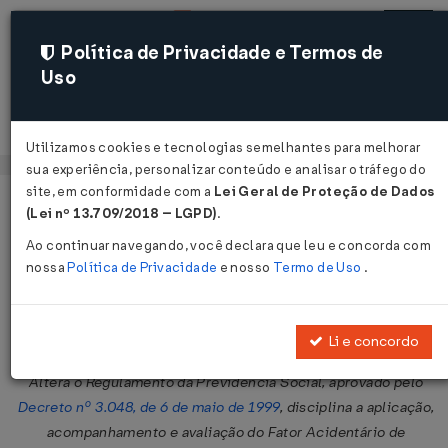
Política de Privacidade e Termos de
Uso
Acessar
Utilizamos cookies e tecnologias semelhantes para melhorar
sua experiência, personalizar conteúdo e analisar o tráfego do
site, em conformidade com a
Lei Geral de Proteção de Dados
Página Inicial
Legislações
Legislação Federal
Voltar
(Lei nº 13.709/2018 – LGPD)
.
Ao continuar navegando, você declara que leu e concorda com
Decreto Nº 6042 DE 12/02/2007
nossa
Política de Privacidade
e nosso
Termo de Uso
.
Publicado no DOU em 13 fev 2007
Compartilhar:
Li e concordo
Altera o Regulamento da Previdência Social, aprovado pelo
Decreto nº 3.048, de 6 de maio de 1999
, disciplina a aplicação,
acompanhamento e avaliação do Fator Acidentário de