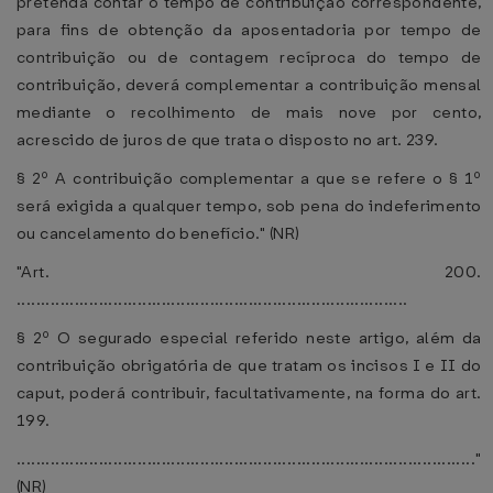
pretenda contar o tempo de contribuição correspondente,
para fins de obtenção da aposentadoria por tempo de
contribuição ou de contagem recíproca do tempo de
contribuição, deverá complementar a contribuição mensal
mediante o recolhimento de mais nove por cento,
acrescido de juros de que trata o disposto no art. 239.
§ 2º A contribuição complementar a que se refere o § 1º
será exigida a qualquer tempo, sob pena do indeferimento
ou cancelamento do benefício." (NR)
"Art. 200.
.................................................................................
§ 2º O segurado especial referido neste artigo, além da
contribuição obrigatória de que tratam os incisos I e II do
caput, poderá contribuir, facultativamente, na forma do art.
199.
..............................................................................................."
(NR)