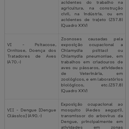
acidentes do trabalho na
agricultura, na construção
civil, na indústria, ou em
acidentes de trajeto (Z57.8)
(Quadro XXV)
Zoonoses causadas pela
VI - Psitacose,
exposição ocupacional a
Ornitose, Doença dos
Chlamydia psittaci ou
Tratadores de Aves
Chlamydia pneumoniae, em
(A70.-)
trabalhos em criadouros de
aves ou pássaros, atividades
de Veterinária, em
zoológicos, e em laboratórios
biológicos, etc.(Z57.8)
(Quadro XXV)
Exposição ocupacional ao
VII - Dengue [Dengue
mosquito (Aedes aegypti),
Clássico] (A90.-)
transmissor do arbovírus da
Dengue, principalmente em
atividades em zonas