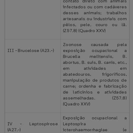
contato direto com animais
infectados ou com cadáveres
desses animais; trabalhos
artesanais ou industriais com
pêlos, pele, couro ou lã.
(Z57.8) (Quadro XXV)
Zoonose causada pela
III - Brucelose (A23.-)
exposição ocupacional a
Brucella melitensis, B.
abortus, B. suis, B. canis, etc.,
em atividades em
abatedouros, frigoríficos,
manipulação de produtos de
carne; ordenha e fabricação
de laticínios e atividades
assemelhadas. (Z57.8)
(Quadro XXV)
Exposição ocupacional a
IV - Leptospirose
Leptospira
(A27.-)
icterohaemorrhagiae (e