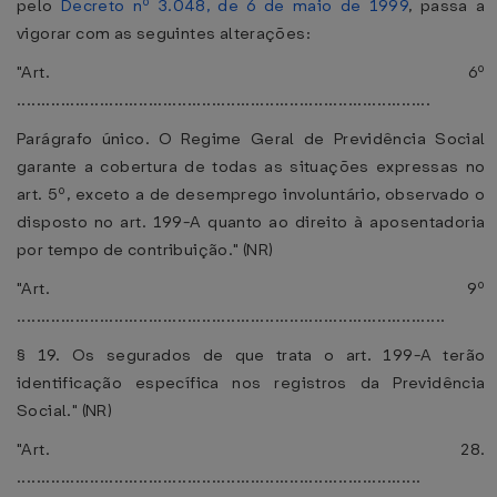
pelo
Decreto nº 3.048, de 6 de maio de 1999
, passa a
vigorar com as seguintes alterações:
"Art. 6º
.....................................................................................
Parágrafo único. O Regime Geral de Previdência Social
garante a cobertura de todas as situações expressas no
art. 5º, exceto a de desemprego involuntário, observado o
disposto no art. 199-A quanto ao direito à aposentadoria
por tempo de contribuição." (NR)
"Art. 9º
........................................................................................
§ 19. Os segurados de que trata o art. 199-A terão
identificação específica nos registros da Previdência
Social." (NR)
"Art. 28.
...................................................................................