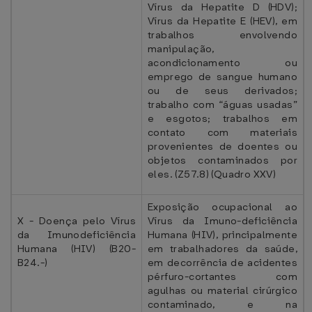
Vírus da Hepatite D (HDV);
Vírus da Hepatite E (HEV), em
trabalhos envolvendo
manipulação,
acondicionamento ou
emprego de sangue humano
ou de seus derivados;
trabalho com “águas usadas”
e esgotos; trabalhos em
contato com materiais
provenientes de doentes ou
objetos contaminados por
eles. (Z57.8) (Quadro XXV)
Exposição ocupacional ao
X - Doença pelo Vírus
Vírus da Imuno-deficiência
da Imunodeficiência
Humana (HIV), principalmente
Humana (HIV) (B20-
em trabalhadores da saúde,
B24.-)
em decorrência de acidentes
pérfuro-cortantes com
agulhas ou material cirúrgico
contaminado, e na