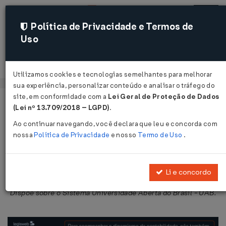
Política de Privacidade e Termos de
Uso
Acessar
Utilizamos cookies e tecnologias semelhantes para melhorar
sua experiência, personalizar conteúdo e analisar o tráfego do
site, em conformidade com a
Lei Geral de Proteção de Dados
Página Inicial
Legislações
Legislação Federal
Voltar
(Lei nº 13.709/2018 – LGPD)
.
Ao continuar navegando, você declara que leu e concorda com
Decreto nº 5.800 de 08/06/2006
nossa
Política de Privacidade
e nosso
Termo de Uso
.
Publicado no DOU em 9 jun 2006
Compartilhar:
Li e concordo
Dispõe sobre o Sistema Universidade Aberta do Brasil - UAB.