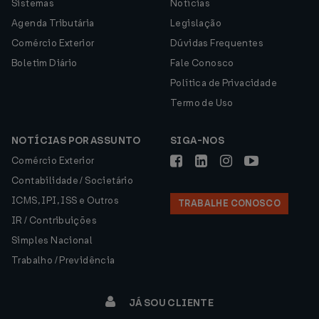
Sistemas
Notícias
Agenda Tributária
Legislação
Comércio Exterior
Dúvidas Frequentes
Boletim Diário
Fale Conosco
Política de Privacidade
Termo de Uso
NOTÍCIAS POR ASSUNTO
SIGA-NOS
Comércio Exterior
Contabilidade / Societário
ICMS, IPI, ISS e Outros
TRABALHE CONOSCO
IR / Contribuições
Simples Nacional
Trabalho / Previdência
JÁ SOU CLIENTE