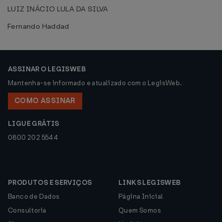
LUIZ INÁCIO LULA DA SILVA
Fernando Haddad
ASSINAR O LEGISWEB
Mantenha-se informado e atualizado com o LegisWeb.
COMO ASSINAR
LIGUE GRÁTIS
0800 202 5544
PRODUTOS E SERVIÇOS
LINKS LEGISWEB
Banco de Dados
Página Inicial
Consultoria
Quem Somos