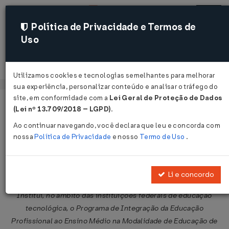
Política de Privacidade e Termos de
Uso
Acessar
Utilizamos cookies e tecnologias semelhantes para melhorar
sua experiência, personalizar conteúdo e analisar o tráfego do
site, em conformidade com a
Lei Geral de Proteção de Dados
Página Inicial
Legislações
Legislação Federal
Voltar
(Lei nº 13.709/2018 – LGPD)
.
Ao continuar navegando, você declara que leu e concorda com
Decreto nº 5.478 de 24/06/2005
nossa
Política de Privacidade
e nosso
Termo de Uso
.
Publicado no DOU em 27 jun 2005
Compartilhar:
Li e concordo
Institui, no âmbito das instituições federais de educação
tecnológica, o Programa de Integração da Educação
Profissional ao Ensino Médio na Modalidade de Educação de