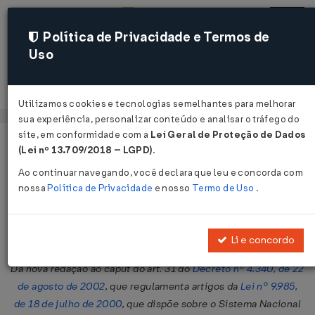
Política de Privacidade e Termos de
Uso
Acessar
Utilizamos cookies e tecnologias semelhantes para melhorar
sua experiência, personalizar conteúdo e analisar o tráfego do
site, em conformidade com a
Lei Geral de Proteção de Dados
Página Inicial
Legislações
Legislação Federal
Voltar
(Lei nº 13.709/2018 – LGPD)
.
Ao continuar navegando, você declara que leu e concorda com
Decreto Nº 5566 DE 26/10/2005
nossa
Política de Privacidade
e nosso
Termo de Uso
.
Publicado no DOU em 27 out 2005
Compartilhar:
Li e concordo
Dá nova redação ao caput do art. 31 do
Decreto nº 4.340, de 22
de agosto de 2002
, que regulamenta artigos da
Lei nº 9.985,
de 18 de julho de 2000
, que dispõe sobre o Sistema Nacional