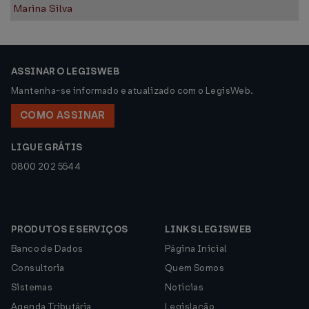
Marina Silva
ASSINAR O LEGISWEB
Mantenha-se informado e atualizado com o LegisWeb.
COMO ASSINAR
LIGUE GRÁTIS
0800 202 5544
PRODUTOS E SERVIÇOS
LINKS LEGISWEB
Banco de Dados
Página Inicial
Consultoria
Quem Somos
Sistemas
Notícias
Agenda Tributária
Legislação