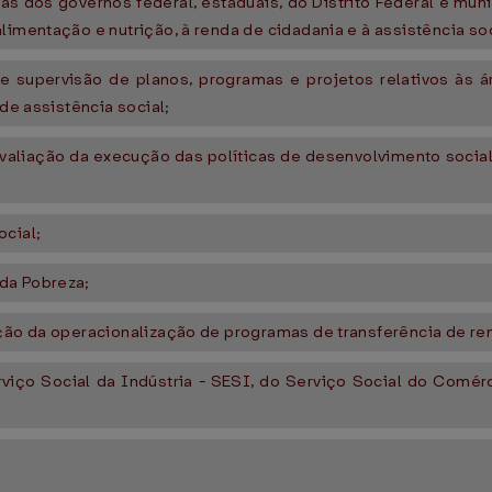
mas dos governos federal, estaduais, do Distrito Federal e mun
limentação e nutrição, à renda de cidadania e à assistência soc
e supervisão de planos, programas e projetos relativos às 
 de assistência social;
avaliação da execução das políticas de desenvolvimento social,
ocial;
da Pobreza;
ação da operacionalização de programas de transferência de re
viço Social da Indústria - SESI, do Serviço Social do Comérc