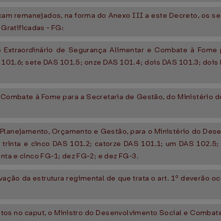
ficam remanejados, na forma do Anexo III a este Decreto, os
Gratificadas - FG:
o Extraordinário de Segurança Alimentar e Combate à Fome 
101.6; sete DAS 101.5; onze DAS 101.4; dois DAS 101.3; dois 
e Combate à Fome para a Secretaria de Gestão, do Ministério
do Planejamento, Orçamento e Gestão, para o Ministério do D
; trinta e cinco DAS 101.2; catorze DAS 101.1; um DAS 102.5; 
inta e cinco FG-1; dez FG-2; e dez FG-3.
ção da estrutura regimental de que trata o art. 1º deverão oco
tos no caput, o Ministro do Desenvolvimento Social e Combate à