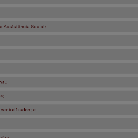
 Assistência Social;
nal:
a;
entralizados; e
ção: