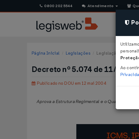
0800 202 5544
Atendimento
Qu
Pol
Utilizam
personali
Página Inicial
Legislações
Legislação Federal
Proteção
Decreto nº 5.074 de 11/05/2
Ao conti
Privacid
Publicado no DOU em 12 mai 2004
Aprova a Estrutura Regimental e o Quadro Demon