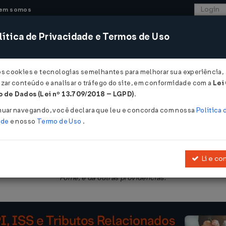
em somos
ítica de Privacidade e Termos de Uso
CONSULTORIA
SISTEMAS
COMÉRCIO EXTER
os cookies e tecnologias semelhantes para melhorar sua experiência,
zar conteúdo e analisar o tráfego do site, em conformidade com a
Lei
 de Dados (Lei nº 13.709/2018 – LGPD)
.
004
nuar navegando, você declara que leu e concorda com nossa
Política 
ade
e nosso
Termo de Uso
.
Li e co
strativo dos Cargos em Comissão e das Funções Gratificadas do M
Fome, e dá outras providências.