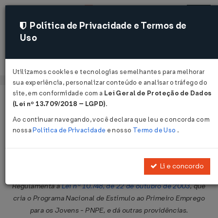
Política de Privacidade e Termos de
Uso
Acessar
Utilizamos cookies e tecnologias semelhantes para melhorar
sua experiência, personalizar conteúdo e analisar o tráfego do
site, em conformidade com a
Lei Geral de Proteção de Dados
Página Inicial
Legislações
Legislação Federal
Voltar
(Lei nº 13.709/2018 – LGPD)
.
Ao continuar navegando, você declara que leu e concorda com
Decreto nº 5.199 de 30/08/2004
nossa
Política de Privacidade
e nosso
Termo de Uso
.
Publicado no DOU em 31 ago 2004
Compartilhar:
Li e concordo
Regulamenta a
Lei nº 10.748, de 22 de outubro de 2003
, que
cria o Programa Nacional de Estímulo ao Primeiro Emprego
para os Jovens - PNPE, e dá outras providências.