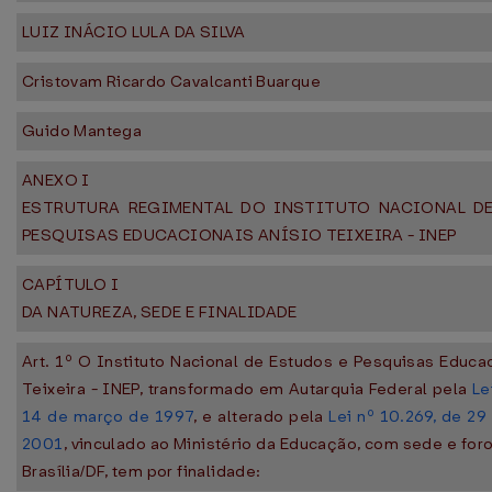
LUIZ INÁCIO LULA DA SILVA
Cristovam Ricardo Cavalcanti Buarque
Guido Mantega
ANEXO I
ESTRUTURA REGIMENTAL DO INSTITUTO NACIONAL D
PESQUISAS EDUCACIONAIS ANÍSIO TEIXEIRA - INEP
CAPÍTULO I
DA NATUREZA, SEDE E FINALIDADE
Art. 1º O Instituto Nacional de Estudos e Pesquisas Educa
Teixeira - INEP, transformado em Autarquia Federal pela
Le
14 de março de 1997
, e alterado pela
Lei nº 10.269, de 2
2001
, vinculado ao Ministério da Educação, com sede e for
Brasília/DF, tem por finalidade: