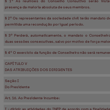
§ 1º As reuniões do Conselho Consultivo serão inst
presença da maioria absoluta de seus membros.
§ 2º Os representantes da sociedade civil terão mandato d
permitida uma recondução por igual período.
§ 3º Perderá, automaticamente, o mandato o Conselheiro
duas sessões consecutivas, salvo por motivo de força maior
§ 4º O exercício da função de Conselheiro não será remune
CAPÍTULO V
DAS ATRIBUIÇÕES DOS DIRIGENTES
Seção I
Do Presidente
Art. 16. Ao Presidente incumbe:
I - dirigir as atividades do INEP de acordo com a finalidad