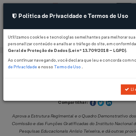
Política de Privacidade e Termos de Uso
Utilizamos cookies e tecnologias semelhantes para melhorar sua
Acessar
personalizar conteúdo e analisar o tráfego do site, em conformi
Geral de Proteção de Dados (Lei nº 13.709/2018 – LGPD)
.
Ao continuar navegando, você declara que leu e concorda com n
Página Inicial
Legislações
Legislação Federal
de Privacidade
e nosso
Termo de Uso
.
Decreto nº 4.633 de 21/03/2003
Li 
Publicado no DOU em 24 mar 2003
Compartilhar:
Aprova a Estrutura Regimental e o Quadro Demonstrativo do
Comissão e das Funções Gratificadas do Instituto Nacional 
Pesquisas Educacionais Anísio Teixeira, e dá outras prov