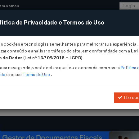
em somos
ítica de Privacidade e Termos de Uso
CONSULTORIA
SISTEMAS
COMÉRCIO EXTER
os cookies e tecnologias semelhantes para melhorar sua experiência,
zar conteúdo e analisar o tráfego do site, em conformidade com a
Lei
 de Dados (Lei nº 13.709/2018 – LGPD)
.
002
nuar navegando, você declara que leu e concorda com nossa
Política 
ade
e nosso
Termo de Uso
.
Li e co
.261, de 6 de junho de 2002
, que atribui competência ao Ministério