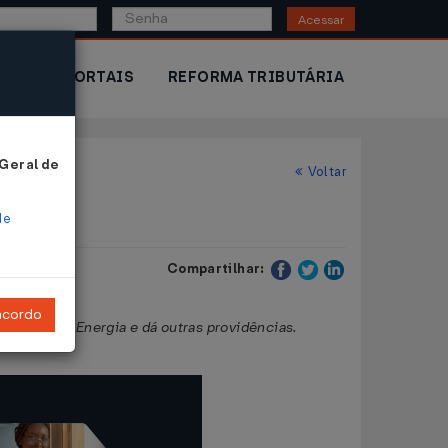
Acessar
IOR
PORTAIS
REFORMA TRIBUTÁRIA
 Geral de
Voltar
de
Compartilhar:
ncordo
 de Minas e Energia e dá outras providências.