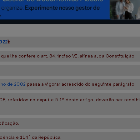
022
):
ue lhe confere o art. 84, inciso VI, alínea a, da Constituição,
unho de 2002
passa a vigorar acrescido do seguinte parágrafo:
E, referidos no caput e § 1º deste artigo, deverão ser recolh
blicação.
ndência e 114º da República.