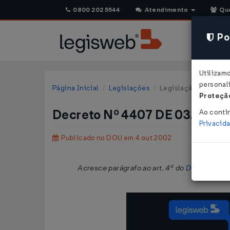
0800 202 5544
Atendimento
Qu
Pol
Utilizam
personali
Página Inicial
Legislações
Legislação Federal
Proteção
Decreto Nº 4407 DE 03/10/2
Ao conti
Privacid
Publicado no DOU em 4 out 2002
Acresce parágrafo ao art. 4º do
Decreto nº 4