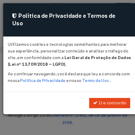
Política de Privacidade e Termos de
Uso
Acessar
Utilizamos cookies e tecnologias semelhantes para melhorar
sua experiência, personalizar conteúdo e analisar o tráfego do
site, em conformidade com a
Lei Geral de Proteção de Dados
Página Inicial
Legislações
Legislação Federal
Voltar
(Lei nº 13.709/2018 – LGPD)
.
Ao continuar navegando, você declara que leu e concorda com
Decreto Nº 3331 DE 07/01/2000
nossa
Política de Privacidade
e nosso
Termo de Uso
.
Publicado no DOU em 10 jan 2000
Compartilhar:
Li e concordo
Revoga o artigo 20 do
Decreto nº 2.451, de 05 de janeiro de
1998
.