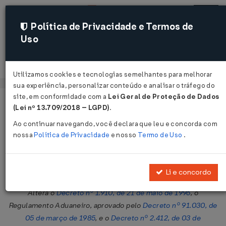
Política de Privacidade e Termos de
Uso
Acessar
Utilizamos cookies e tecnologias semelhantes para melhorar
sua experiência, personalizar conteúdo e analisar o tráfego do
site, em conformidade com a
Lei Geral de Proteção de Dados
Página Inicial
Legislações
Legislação Federal
Voltar
(Lei nº 13.709/2018 – LGPD)
.
Ao continuar navegando, você declara que leu e concorda com
Decreto Nº 3345 DE 26/01/2000
nossa
Política de Privacidade
e nosso
Termo de Uso
.
Publicado no DOU em 27 jan 2000
Compartilhar:
Li e concordo
Altera o
Decreto nº 1.910, de 21 de maio de 1996
, o
Regulamento Aduaneiro, aprovado pelo
Decreto nº 91.030, de
05 de março de 1985
, e o
Decreto nº 2.412, de 03 de