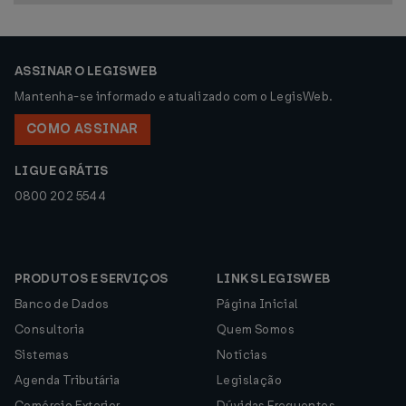
ASSINAR O LEGISWEB
Mantenha-se informado e atualizado com o LegisWeb.
COMO ASSINAR
LIGUE GRÁTIS
0800 202 5544
PRODUTOS E SERVIÇOS
LINKS LEGISWEB
Banco de Dados
Página Inicial
Consultoria
Quem Somos
Sistemas
Notícias
Agenda Tributária
Legislação
Comércio Exterior
Dúvidas Frequentes