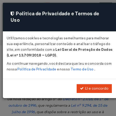
Política de Privacidade e Termos de
Uso
Acessar
Utilizamos cookies e tecnologias semelhantes para melhorar
sua experiência, personalizar conteúdo e analisar o tráfego do
site, em conformidade com a
Lei Geral de Proteção de Dados
Página Inicial
Legislações
Legislação Federal
Voltar
(Lei nº 13.709/2018 – LGPD)
.
Ao continuar navegando, você declara que leu e concorda com
Decreto Nº 3157 DE 27/08/1999
nossa
Política de Privacidade
e nosso
Termo de Uso
.
Publicado no DOU em 28 ago 1999
Compartilhar:
Li e concordo
Dá nova redação ao artigo 5º do
Decreto nº 2.018, de 1º de
outubro de 1996
, que regulamenta a
Lei nº 9.294, de 15 de
julho de 1996
, que dispõe sobre a restrição ao uso e à