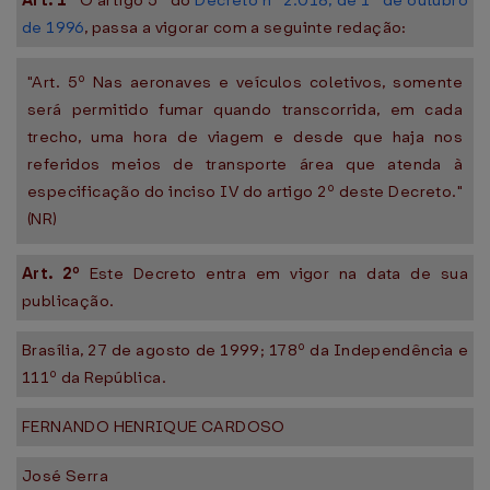
Art. 1º
O artigo 5º do
Decreto nº 2.018, de 1º de outubro
de 1996
, passa a vigorar com a seguinte redação:
"Art. 5º Nas aeronaves e veículos coletivos, somente
será permitido fumar quando transcorrida, em cada
trecho, uma hora de viagem e desde que haja nos
referidos meios de transporte área que atenda à
especificação do inciso IV do artigo 2º deste Decreto."
(NR)
Art. 2º
Este Decreto entra em vigor na data de sua
publicação.
Brasília, 27 de agosto de 1999; 178º da Independência e
111º da República.
FERNANDO HENRIQUE CARDOSO
José Serra