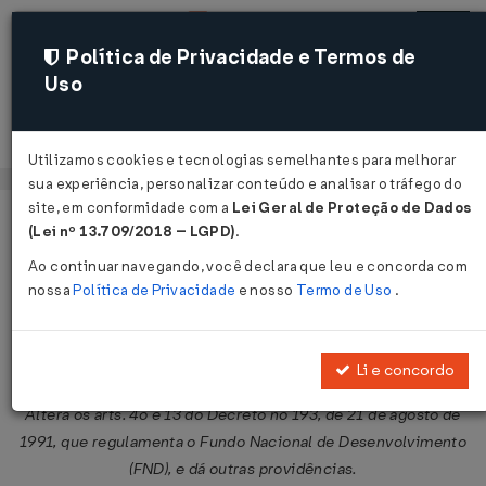
Política de Privacidade e Termos de
Uso
Acessar
Utilizamos cookies e tecnologias semelhantes para melhorar
sua experiência, personalizar conteúdo e analisar o tráfego do
site, em conformidade com a
Lei Geral de Proteção de Dados
Página Inicial
Legislações
Legislação Federal
Voltar
(Lei nº 13.709/2018 – LGPD)
.
Ao continuar navegando, você declara que leu e concorda com
Decreto Nº 3211 DE 18/10/1999
nossa
Política de Privacidade
e nosso
Termo de Uso
.
Publicado no DOU em 19 out 1999
Compartilhar:
Li e concordo
Altera os arts. 4o e 13 do Decreto no 193, de 21 de agosto de
1991, que regulamenta o Fundo Nacional de Desenvolvimento
(FND), e dá outras providências.