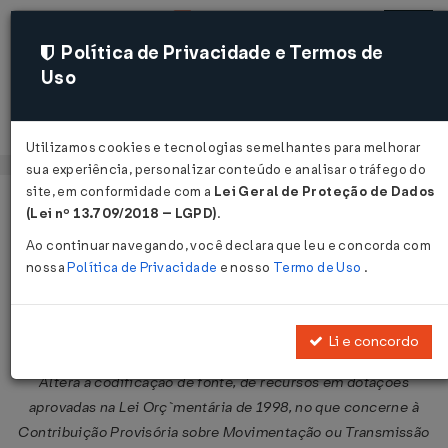
Política de Privacidade e Termos de
Uso
Acessar
Utilizamos cookies e tecnologias semelhantes para melhorar
sua experiência, personalizar conteúdo e analisar o tráfego do
site, em conformidade com a
Lei Geral de Proteção de Dados
Página Inicial
Legislações
Legislação Federal
Voltar
(Lei nº 13.709/2018 – LGPD)
.
Ao continuar navegando, você declara que leu e concorda com
Decreto Nº 2493 DE 09/02/1998
nossa
Política de Privacidade
e nosso
Termo de Uso
.
Publicado no DOU em 10 fev 1998
Compartilhar:
Li e concordo
Altera a codificação de fonte, de recursos em dotações
aprovadas na Lei Orç`mentária de 1998, no que concerne à
Contribuição Provisória sobre Movimentação ou Transmissão