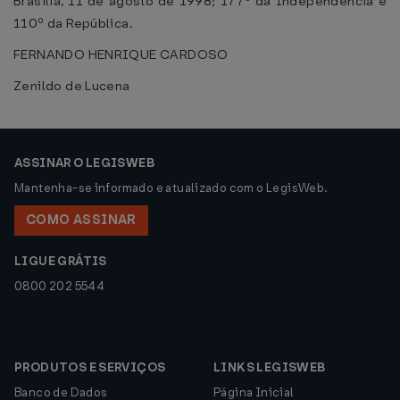
Brasília, 11 de agosto de 1998; 177º da Independência e
110º da República.
FERNANDO HENRIQUE CARDOSO
Zenildo de Lucena
ASSINAR O LEGISWEB
Mantenha-se informado e atualizado com o LegisWeb.
COMO ASSINAR
LIGUE GRÁTIS
0800 202 5544
PRODUTOS E SERVIÇOS
LINKS LEGISWEB
Banco de Dados
Página Inicial