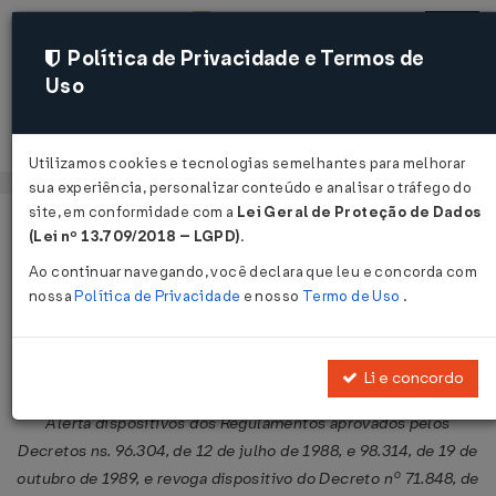
Política de Privacidade e Termos de
Uso
Acessar
Utilizamos cookies e tecnologias semelhantes para melhorar
sua experiência, personalizar conteúdo e analisar o tráfego do
site, em conformidade com a
Lei Geral de Proteção de Dados
Página Inicial
Legislações
Legislação Federal
Voltar
(Lei nº 13.709/2018 – LGPD)
.
Ao continuar navegando, você declara que leu e concorda com
Decreto Nº 2731 DE 11/08/1998
nossa
Política de Privacidade
e nosso
Termo de Uso
.
Publicado no DOU em 12 ago 1998
Compartilhar:
Li e concordo
Alerta dispositivos dos Regulamentos aprovados pelos
Decretos ns. 96.304, de 12 de julho de 1988, e 98.314, de 19 de
outubro de 1989, e revoga dispositivo do Decreto nº 71.848, de