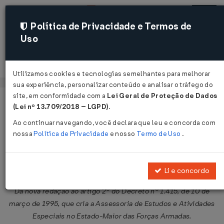
Política de Privacidade e Termos de
Uso
Acessar
Utilizamos cookies e tecnologias semelhantes para melhorar
sua experiência, personalizar conteúdo e analisar o tráfego do
site, em conformidade com a
Lei Geral de Proteção de Dados
Página Inicial
Legislações
Legislação Federal
Voltar
(Lei nº 13.709/2018 – LGPD)
.
Ao continuar navegando, você declara que leu e concorda com
Decreto Nº 2810 DE 22/10/1998
nossa
Política de Privacidade
e nosso
Termo de Uso
.
Publicado no DOU em 23 out 1998
Compartilhar:
Li e concordo
Dá nova redação ao artigo 2º do Decreto nº 1.415, de 10 de
março de 1995, que cria a Assessoria de Estudos e Atividades
Especiais no Estado-Maior das Forças Armadas.