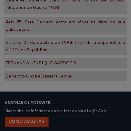
preferencialmente com um dos cursos da Escola
Superior de Guerra." (NR)
Art. 2º.
Este Decreto entra em vigor na data de sua
publicação.
Brasília, 22 de outubro de 1998; 177º da Independência
e 110º da República.
FERNANDO HENRIQUE CARDOSO
Benedito Onofre Bezerra Leonel
ASSINAR O LEGISWEB
Mantenha-se informado e atualizado com o LegisWeb.
COMO ASSINAR