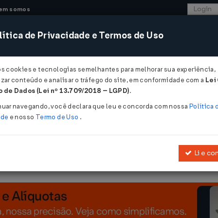
em somos
ítica de Privacidade e Termos de Uso
CONSULTORIA
SISTEMAS
COMÉRCIO EXTER
os cookies e tecnologias semelhantes para melhorar sua experiência,
zar conteúdo e analisar o tráfego do site, em conformidade com a
Lei
 de Dados (Lei nº 13.709/2018 – LGPD)
.
98
nuar navegando, você declara que leu e concorda com nossa
Política 
ade
e nosso
Termo de Uso
.
Li e co
o prazo estabelecido no artigo 1º do
Decreto nº 1.858, de 10 de abr