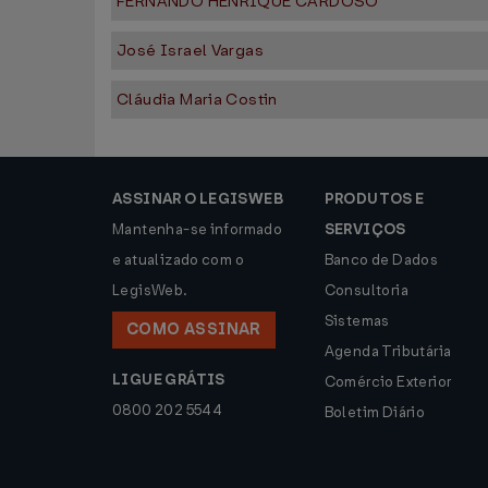
FERNANDO HENRIQUE CARDOSO
José Israel Vargas
Cláudia Maria Costin
ASSINAR O LEGISWEB
PRODUTOS E
Mantenha-se informado
SERVIÇOS
e atualizado com o
Banco de Dados
LegisWeb.
Consultoria
Sistemas
COMO ASSINAR
Agenda Tributária
LIGUE GRÁTIS
Comércio Exterior
0800 202 5544
Boletim Diário