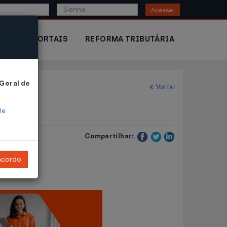
Acessar
IOR
PORTAIS
REFORMA TRIBUTÁRIA
 Geral de
Voltar
de
Compartilhar:
ncordo
il de 1996
.