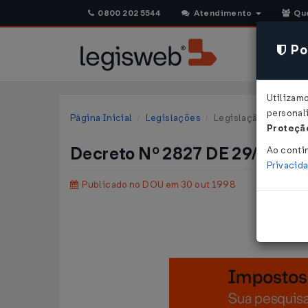
0800 202 5544
Atendimento
Qu
Pol
Utilizam
personali
Página Inicial
Legislações
Legislação Federal
Proteção
Decreto Nº 2827 DE 29/10/19
Ao conti
Privacid
Publicado no DOU em 30 out 1998
Prorroga 