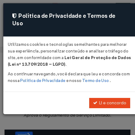
Política de Privacidade e Termos de
Uso
Acessar
Utilizamos cookies e tecnologias semelhantes para melhorar
sua experiência, personalizar conteúdo e analisar o tráfego do
site, em conformidade com a
Lei Geral de Proteção de Dados
Página Inicial
Legislações
Legislação Federal
Voltar
(Lei nº 13.709/2018 – LGPD)
.
Ao continuar navegando, você declara que leu e concorda com
Decreto Nº 2197 DE 08/04/1997
nossa
Política de Privacidade
e nosso
Termo de Uso
.
Publicado no DOU em 9 abr 1997
Compartilhar:
Li e concordo
Aprova o Regulamento de Serviço Limitado.