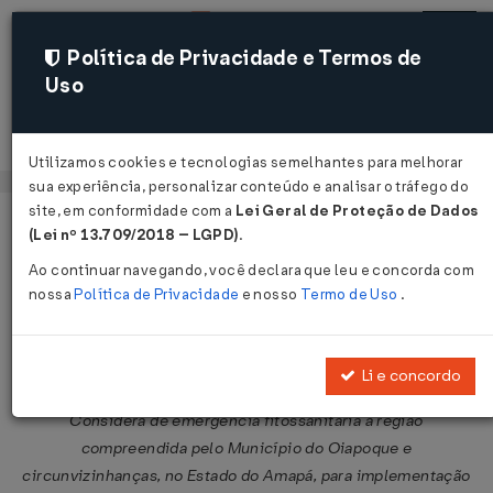
Política de Privacidade e Termos de
Uso
Acessar
Utilizamos cookies e tecnologias semelhantes para melhorar
sua experiência, personalizar conteúdo e analisar o tráfego do
site, em conformidade com a
Lei Geral de Proteção de Dados
Página Inicial
Legislações
Legislação Federal
Voltar
(Lei nº 13.709/2018 – LGPD)
.
Ao continuar navegando, você declara que leu e concorda com
Decreto Nº 2226 DE 19/05/1997
nossa
Política de Privacidade
e nosso
Termo de Uso
.
Publicado no DOU em 20 mai 1997
Compartilhar:
Li e concordo
Considera de emergência fitossanitária a região
compreendida pelo Município do Oiapoque e
circunvizinhanças, no Estado do Amapá, para implementação