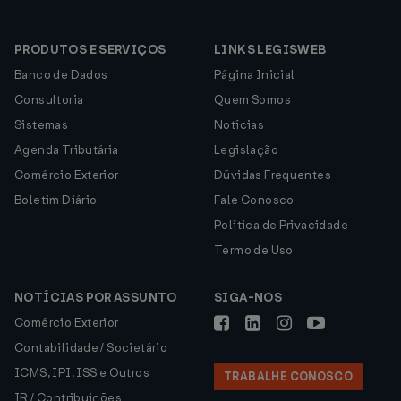
PRODUTOS E SERVIÇOS
LINKS LEGISWEB
Banco de Dados
Página Inicial
Consultoria
Quem Somos
Sistemas
Notícias
Agenda Tributária
Legislação
Comércio Exterior
Dúvidas Frequentes
Boletim Diário
Fale Conosco
Política de Privacidade
Termo de Uso
NOTÍCIAS POR ASSUNTO
SIGA-NOS
Comércio Exterior
Contabilidade / Societário
ICMS, IPI, ISS e Outros
TRABALHE CONOSCO
IR / Contribuições