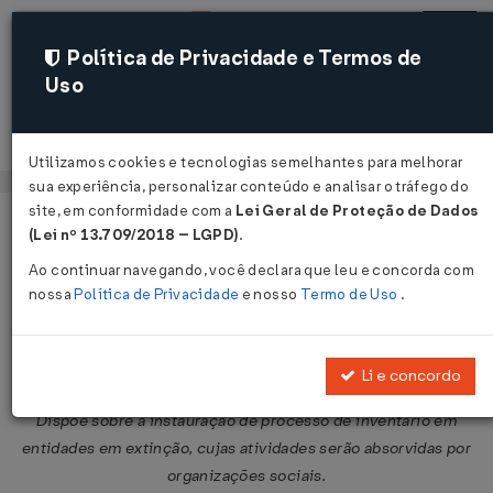
Política de Privacidade e Termos de
Uso
Acessar
Utilizamos cookies e tecnologias semelhantes para melhorar
sua experiência, personalizar conteúdo e analisar o tráfego do
site, em conformidade com a
Lei Geral de Proteção de Dados
Página Inicial
Legislações
Legislação Federal
Voltar
(Lei nº 13.709/2018 – LGPD)
.
Ao continuar navegando, você declara que leu e concorda com
Decreto Nº 2344 DE 09/10/1997
nossa
Política de Privacidade
e nosso
Termo de Uso
.
Publicado no DOU em 10 out 1997
Compartilhar:
Li e concordo
Dispõe sobre a instauração de processo de inventário em
entidades em extinção, cujas atividades serão absorvidas por
organizações sociais.