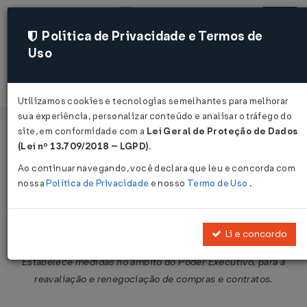
Política de Privacidade e Termos de
Uso
Acessar
Utilizamos cookies e tecnologias semelhantes para melhorar
sua experiência, personalizar conteúdo e analisar o tráfego do
site, em conformidade com a
Lei Geral de Proteção de Dados
Página Inicial
Legislações
Legislação Federal
Voltar
(Lei nº 13.709/2018 – LGPD)
.
Ao continuar navegando, você declara que leu e concorda com
Decreto Nº 2399 DE 21/11/1997
nossa
Política de Privacidade
e nosso
Termo de Uso
.
Publicado no DOU em 24 nov 1997
Compartilhar:
Li e concordo
Estabelece medidas no âmbito do Poder Executivo, para a
reavaliação e renegociação de compras e contratos.