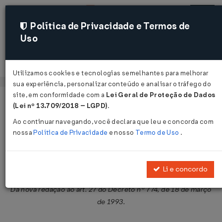
Política de Privacidade e Termos de
Uso
Acessar
Utilizamos cookies e tecnologias semelhantes para melhorar
sua experiência, personalizar conteúdo e analisar o tráfego do
site, em conformidade com a
Lei Geral de Proteção de Dados
Página Inicial
Legislações
Legislação Federal
Voltar
(Lei nº 13.709/2018 – LGPD)
.
Ao continuar navegando, você declara que leu e concorda com
Decreto Nº 1771 DE 03/01/1996
nossa
Política de Privacidade
e nosso
Termo de Uso
.
Publicado no DOU em 4 jan 1996
Compartilhar:
Li e concordo
Dá nova redação ao art. 27 do Decreto nº 774, de 18 de março
de 1993.