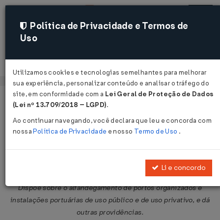
Política de Privacidade e Termos de
Uso
Acessar
Utilizamos cookies e tecnologias semelhantes para melhorar
sua experiência, personalizar conteúdo e analisar o tráfego do
site, em conformidade com a
Lei Geral de Proteção de Dados
Página Inicial
Legislações
Legislação Federal
Voltar
(Lei nº 13.709/2018 – LGPD)
.
Ao continuar navegando, você declara que leu e concorda com
Decreto nº 1.912 de 21/05/1996
nossa
Política de Privacidade
e nosso
Termo de Uso
.
Publicado no DOU em 22 mai 1996
Compartilhar:
Li e concordo
Dispõe sobre o alfandegamento de portos organizados e
instalações portuárias de uso público e de uso privativo, e dá
outras providências.