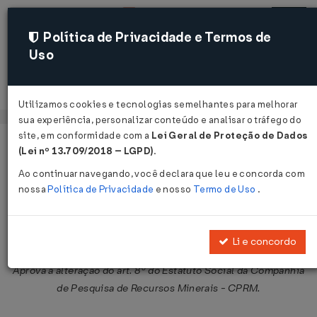
Política de Privacidade e Termos de
Uso
Acessar
Utilizamos cookies e tecnologias semelhantes para melhorar
sua experiência, personalizar conteúdo e analisar o tráfego do
site, em conformidade com a
Lei Geral de Proteção de Dados
Página Inicial
Legislações
Legislação Federal
Voltar
(Lei nº 13.709/2018 – LGPD)
.
Ao continuar navegando, você declara que leu e concorda com
Decreto Nº 1999 DE 04/09/1996
nossa
Política de Privacidade
e nosso
Termo de Uso
.
Publicado no DOU em 5 set 1996
Compartilhar:
Li e concordo
Aprova a alteração do art. 8º do Estatuto Social da Companhia
de Pesquisa de Recursos Minerais - CPRM.