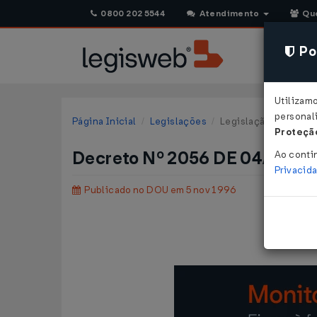
0800 202 5544
Atendimento
Qu
Pol
Utilizam
personali
Página Inicial
Legislações
Legislação Federal
Proteção
Decreto Nº 2056 DE 04/11/1
Ao conti
Privacid
Publicado no DOU em 5 nov 1996