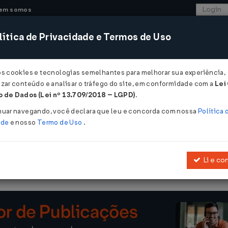
em somos
ítica de Privacidade e Termos de Uso
CONSULTORIA
SISTEMAS
COMÉRCIO EXTER
os cookies e tecnologias semelhantes para melhorar sua experiência,
zar conteúdo e analisar o tráfego do site, em conformidade com a
Lei
 de Dados (Lei nº 13.709/2018 – LGPD)
.
996
nuar navegando, você declara que leu e concorda com nossa
Política 
ade
e nosso
Termo de Uso
.
Li e co
Aprova o Regulamento do Serviço Móvel Celular.