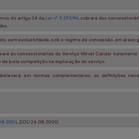
rmos do artigo 14 da
Lei nº 9.295/96
, cobrará das concessionár
das.
do, sem exclusividade, sob o regime de concessão, em áreas ge
ará às concessionárias do Serviço Móvel Celular tratamento 
 de justa competição na exploração do serviço.
belecerá, em normas complementares, as definições nece
.08.2001
, DOU 24.08.2001)