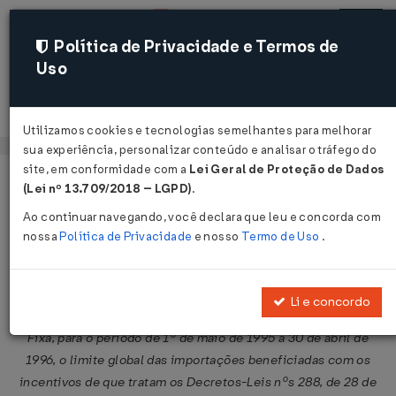
Política de Privacidade e Termos de
Uso
Acessar
Utilizamos cookies e tecnologias semelhantes para melhorar
sua experiência, personalizar conteúdo e analisar o tráfego do
site, em conformidade com a
Lei Geral de Proteção de Dados
Página Inicial
Legislações
Legislação Federal
Voltar
(Lei nº 13.709/2018 – LGPD)
.
Ao continuar navegando, você declara que leu e concorda com
Decreto Nº 1489 DE 15/05/1995
nossa
Política de Privacidade
e nosso
Termo de Uso
.
Publicado no DOU em 16 mai 1995
Compartilhar:
Li e concordo
Fixa, para o período de 1º de maio de 1995 a 30 de abril de
1996, o limite global das importações beneficiadas com os
incentivos de que tratam os Decretos-Leis nºs 288, de 28 de