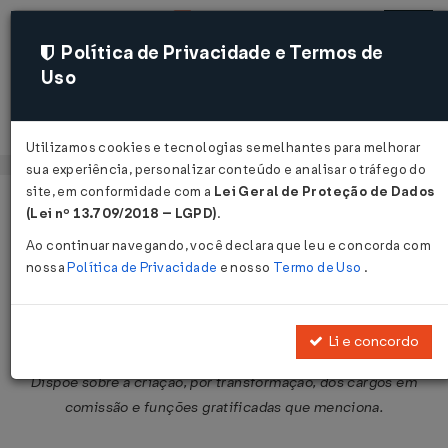
Política de Privacidade e Termos de
Uso
Acessar
Utilizamos cookies e tecnologias semelhantes para melhorar
sua experiência, personalizar conteúdo e analisar o tráfego do
site, em conformidade com a
Lei Geral de Proteção de Dados
Página Inicial
Legislações
Legislação Federal
Voltar
(Lei nº 13.709/2018 – LGPD)
.
Ao continuar navegando, você declara que leu e concorda com
Decreto Nº 1549 DE 05/07/1995
nossa
Política de Privacidade
e nosso
Termo de Uso
.
Publicado no DOU em 6 jul 1995
Compartilhar:
Li e concordo
Dispõe sobre a criação, por transformação, dos cargos em
comissão e funções gratificadas que menciona.