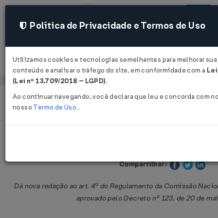
Política de Privacidade e Termos de Uso
Utilizamos cookies e tecnologias semelhantes para melhorar sua 
Acessar
conteúdo e analisar o tráfego do site, em conformidade com a
Lei
(Lei nº 13.709/2018 – LGPD)
.
Ao continuar navegando, você declara que leu e concorda com n
Página Inicial
Legislações
Legislação Federal
nosso
Termo de Uso
.
Decreto nº 1.593 de 10/08/1995
Publicado no DOU em 11 ago 199
Compartilhar:
Dá nova redação ao art. 4º do Regulamento da Comissão Nacion
aprovado pelo Decreto nº 123, de 20 de mai