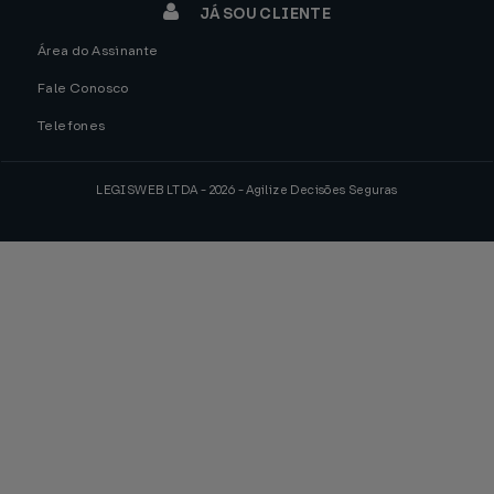
JÁ SOU CLIENTE
Área do Assinante
Fale Conosco
Telefones
LEGISWEB LTDA - 2026 - Agilize Decisões Seguras