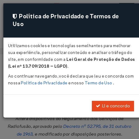
Política de Privacidade e Termos de
Uso
Acessar
Utilizamos cookies e tecnologias semelhantes para melhorar
sua experiência, personalizar conteúdo e analisar o tráfego do
site, em conformidade com a
Lei Geral de Proteção de Dados
Página Inicial
Legislações
Legislação Federal
Voltar
(Lei nº 13.709/2018 – LGPD)
.
Ao continuar navegando, você declara que leu e concorda com
Decreto Nº 1720 DE 28/11/1995
nossa
Política de Privacidade
e nosso
Termo de Uso
.
Publicado no DOU em 29 nov 1995
Compartilhar:
Li e concordo
Altera dispositivos do Regulamento dos Serviços de
Radiofusão, aprovado pelo
Decreto nº 52.795, de 31 outubro
de 1963
, e modificado por disposições posteriores.