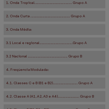
1. Onda Tropical................................... Grupo A
2. Onda Curta ..................................... Grupo A
3. Onda Média:
3.1 Local e regional...............................Grupo A
3.2 Nacional ..................................... Grupo B
4. Freqüencia Modulada:
4.1. Classes C e B (B1 e B2)....................... Grupo A
4.2. Classe A (A1, A2, A3 e A4).................... Grupo B