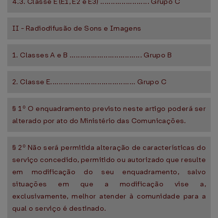
4.3. Classe E (E1, E2 e E3) ....................... Grupo C
II - Radiodifusão de Sons e Imagens
1. Classes A e B .................................. Grupo B
2. Classe E........................................ Grupo C
§ 1º O enquadramento previsto neste artigo poderá ser
alterado por ato do Ministério das Comunicações.
§ 2º Não será permitida alteração de características do
serviço concedido, permitido ou autorizado que resulte
em modificação do seu enquadramento, salvo
situações em que a modificação vise a,
exclusivamente, melhor atender à comunidade para a
qual o serviço é destinado.