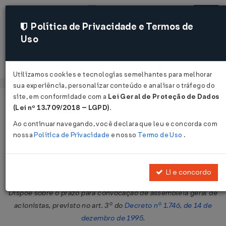
Política de Privacidade e Termos de
Uso
Acessar
Utilizamos cookies e tecnologias semelhantes para melhorar
sua experiência, personalizar conteúdo e analisar o tráfego do
site, em conformidade com a
Lei Geral de Proteção de Dados
Página Inicial
Legislações
Legislação Federal
Voltar
(Lei nº 13.709/2018 – LGPD)
.
Ao continuar navegando, você declara que leu e concorda com
Decreto Nº 1768 DE 29/12/1995
nossa
Política de Privacidade
e nosso
Termo de Uso
.
Publicado no DOU em 2 jan 1996
Compartilhar:
Li e concordo
Dispõe sobre o prazo para convocação de assembléia geral de
acionistas, previsto no art. 3º do
Decreto nº 1.746, de 14 de
dezembro de 1995
.