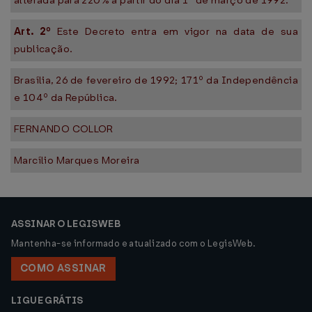
alterada para 220% a partir do dia 1º de março de 1992.
Art. 2º
Este Decreto entra em vigor na data de sua
publicação.
Brasília, 26 de fevereiro de 1992; 171º da Independência
e 104º da República.
FERNANDO COLLOR
Marcílio Marques Moreira
ASSINAR O LEGISWEB
Mantenha-se informado e atualizado com o LegisWeb.
COMO ASSINAR
LIGUE GRÁTIS