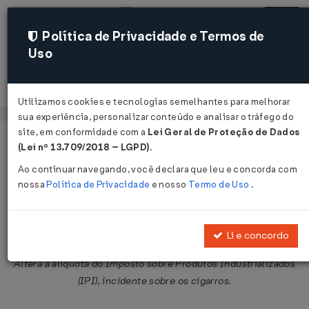
Política de Privacidade e Termos de
Uso
Acessar
Utilizamos cookies e tecnologias semelhantes para melhorar
sua experiência, personalizar conteúdo e analisar o tráfego do
site, em conformidade com a
Lei Geral de Proteção de Dados
Página Inicial
Legislações
Legislação Federal
Voltar
(Lei nº 13.709/2018 – LGPD)
.
Ao continuar navegando, você declara que leu e concorda com
Decreto Nº 453 DE 26/02/1992
nossa
Política de Privacidade
e nosso
Termo de Uso
.
Publicado no DOU em 27 fev 1992
Compartilhar:
Li e concordo
Altera a alíquota do Imposto sobre Produtos Industrializados
(IPI), incidente sobre os cigarros.