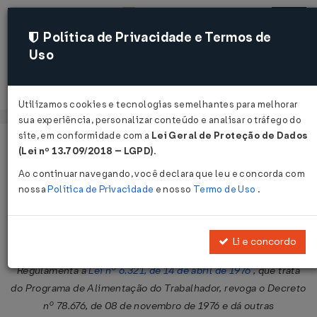
Política de Privacidade e Termos de
Uso
Acessar
Utilizamos cookies e tecnologias semelhantes para melhorar
sua experiência, personalizar conteúdo e analisar o tráfego do
site, em conformidade com a
Lei Geral de Proteção de Dados
Página Inicial
Legislações
Legislação Federal
Voltar
(Lei nº 13.709/2018 – LGPD)
.
Ao continuar navegando, você declara que leu e concorda com
Decreto Nº 5 DE 14/01/1991
nossa
Política de Privacidade
e nosso
Termo de Uso
.
Publicado no DOU em 15 jan 1991
Compartilhar:
Li e concordo
Regulamenta a
Lei nº 6.321, de 14 de abril de 1976
, que trata
do Programa de Alimentação do Trabalhador, revoga o Decreto
nº 78.676, de 08 de novembro de 1976 e dá outras