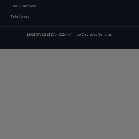
Fale Conosco
Telefones
LEGISWEB LTDA - 2026 - Agilize Decisões Seguras