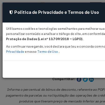
Política de Privacidade e Termos de Uso
Utilizamos cookies e tecnologias semelhantes para melhorar sua
Acessar
personalizar conteúdo e analisar o tráfego do site, em conformi
Proteção de Dados (Lei nº 13.709/2018 – LGPD)
.
Ao continuar navegando, você declara que leu e concorda com n
Página Inicial
Legislações
Legislação Federal
Privacidade
e nosso
Termo de Uso
.
Portaria SAF Nº 368 DE 06/07/2026
Publicado no DOU em 8 jul 2026
Compartilhar:
Informa o percentual do bônus de desconto, referente ao PGP
pagamento de parcelas ou na liquidação das operações de crédit
produtos que tiveram preço de mercado inferior ao pre