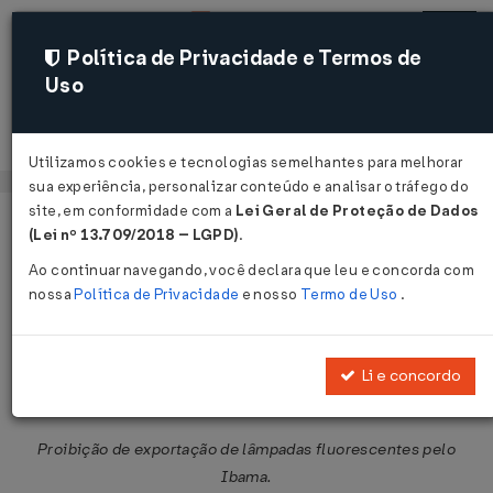
Política de Privacidade e Termos de
Uso
Acessar
Utilizamos cookies e tecnologias semelhantes para melhorar
sua experiência, personalizar conteúdo e analisar o tráfego do
site, em conformidade com a
Lei Geral de Proteção de Dados
Página Inicial
Legislações
Legislação Federal
Voltar
(Lei nº 13.709/2018 – LGPD)
.
Ao continuar navegando, você declara que leu e concorda com
Notícia Siscomex Exportação Nº 18
nossa
Política de Privacidade
e nosso
Termo de Uso
.
DE 08/07/2026
Publicado no DOU em 8 jul 2026
Li e concordo
Compartilhar:
Proibição de exportação de lâmpadas fluorescentes pelo
Ibama.