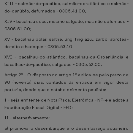
XIII - salmão-do-pacífico, salmão-do-atlântico e salmão-
do-danúbio, defumados - 0305.41.00;
XIV - bacalhau seco, mesmo salgado, mas não defumado -
0305.51.00;
XV - bacalhau polar, saithe, ling, ling azul, zarbo, abrotea-
do-alto e hadoque - 0305.53.10;
XVI - bacalhau-do-atlântico, bacalhau-da-Groenlândia e
bacalhau-do-pacífico, salgados - 0305.62.00.
Artigo 2º - O disposto no artigo 1º aplica-se pelo prazo de
90 (noventa) dias, contados da entrada em vigor desta
portaria, desde que o estabelecimento paulista:
I - seja emitente de Nota Fiscal Eletrônica - NF-e e adote a
Escrituração Fiscal Digital - EFD;
II - alternativamente:
a) promova o desembarque e o desembaraço aduaneiro