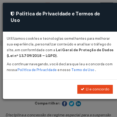
Política de Privacidade e Termos de
Uso
Acessar
Utilizamos cookies e tecnologias semelhantes para melhorar
sua experiência, personalizar conteúdo e analisar o tráfego do
site, em conformidade com a
Lei Geral de Proteção de Dados
Página Inicial
Legislações
Legislação Estadual - São Paulo
(Lei nº 13.709/2018 – LGPD)
.
Ao continuar navegando, você declara que leu e concorda com
Voltar
nossa
Política de Privacidade
e nosso
Termo de Uso
.
Portaria SRE Nº 35 DE 07/07/2026
Li e concordo
Publicado no DOE - SP em 8 jul 2026
Compartilhar:
Disciplina a concessão de regime especial para a suspensão