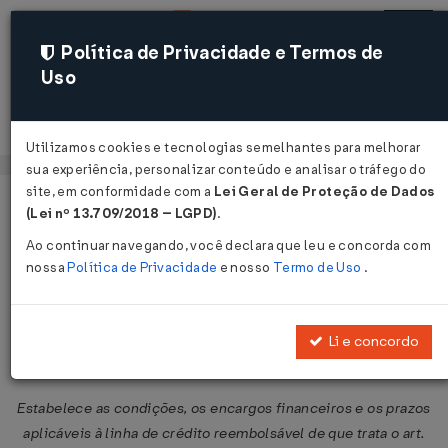
Política de Privacidade e Termos de
Uso
Acessar
Utilizamos cookies e tecnologias semelhantes para melhorar
sua experiência, personalizar conteúdo e analisar o tráfego do
site, em conformidade com a
Lei Geral de Proteção de Dados
Página Inicial
Legislações
Legislação Federal
Voltar
(Lei nº 13.709/2018 – LGPD)
.
Ao continuar navegando, você declara que leu e concorda com
Resolução CMN Nº 5326 DE
nossa
Política de Privacidade
e nosso
Termo de Uso
.
03/07/2026
Publicado no DOU em 6 jul 2026
Li e concordo
Compartilhar:
Estabelece as condições, os encargos financeiros e os prazos
aplicáveis à linha de crédito reembolsável de que trata o art.