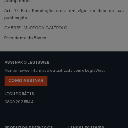
Adimplentes.
Art. 7º Esta Resolução entra em vigor na data de sua
publicação.
GABRIEL MURICCA GALÍPOLO
Presidente do Banco
ASSINAR O LEGISWEB
Mantenha-se informado e atualizado com o LegisWeb.
COMO ASSINAR
LIGUE GRÁTIS
0800 202 5544
PRODUTOS E SERVIÇOS
LINKS LEGISWEB