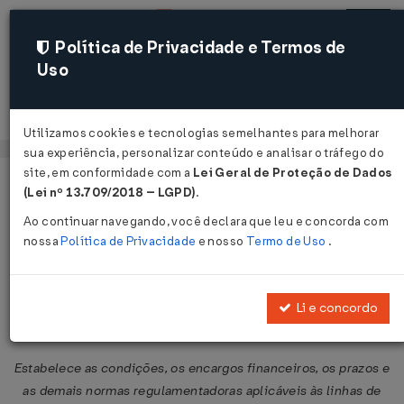
Política de Privacidade e Termos de
Uso
Acessar
Utilizamos cookies e tecnologias semelhantes para melhorar
sua experiência, personalizar conteúdo e analisar o tráfego do
site, em conformidade com a
Lei Geral de Proteção de Dados
Página Inicial
Legislações
Legislação Federal
Voltar
(Lei nº 13.709/2018 – LGPD)
.
Ao continuar navegando, você declara que leu e concorda com
Resolução CMN Nº 5325 DE
nossa
Política de Privacidade
e nosso
Termo de Uso
.
03/07/2026
Publicado no DOU em 6 jul 2026
Li e concordo
Compartilhar:
Estabelece as condições, os encargos financeiros, os prazos e
as demais normas regulamentadoras aplicáveis às linhas de