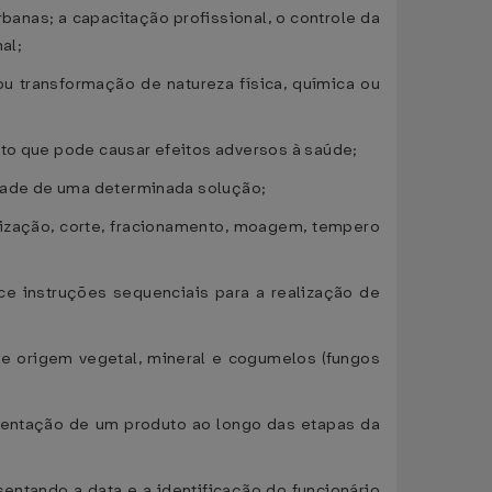
banas; a capacitação profissional, o controle da
al;
ou transformação de natureza física, química ou
nto que pode causar efeitos adversos à saúde;
nidade de uma determinada solução;
nização, corte, fracionamento, moagem, tempero
e instruções sequenciais para a realização de
de origem vegetal, mineral e cogumelos (fungos
mentação de um produto ao longo das etapas da
sentando a data e a identificação do funcionário