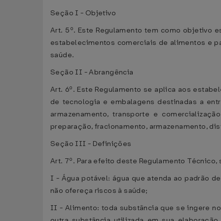
Seção I - Objetivo
Art. 5º. Este Regulamento tem como objetivo e
estabelecimentos comerciais de alimentos e par
saúde.
Seção II - Abrangência
Art. 6º. Este Regulamento se aplica aos estabe
de tecnologia e embalagens destinadas a entr
armazenamento, transporte e comercialização
preparação, fracionamento, armazenamento, dist
Seção III - Definições
Art. 7º. Para efeito deste Regulamento Técnico,
I - Água potável: água que atenda ao padrão de
não ofereça riscos à saúde;
II - Alimento: toda substância que se ingere n
outra substância utilizada em sua elaboração