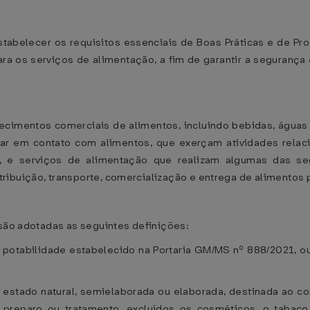
stabelecer os requisitos essenciais de Boas Práticas e de P
a os serviços de alimentação, a fim de garantir a segurança e
lecimentos comerciais de alimentos, incluindo bebidas, águas
ar em contato com alimentos, que exerçam atividades relacio
, e serviços de alimentação que realizam algumas das seg
ribuição, transporte, comercialização e entrega de alimento
 são adotadas as seguintes definições:
 potabilidade estabelecido na Portaria GM/MS nº 888/2021, ou
o estado natural, semielaborada ou elaborada, destinada ao 
, preparo ou tratamento, excluídos os cosméticos, o tabac