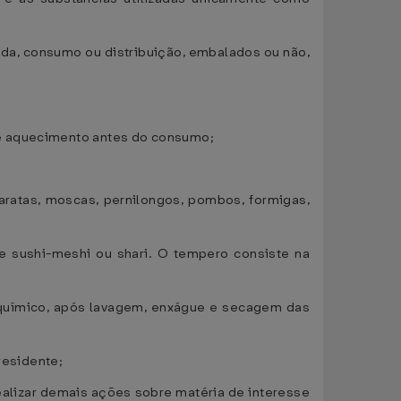
da, consumo ou distribuição, embalados ou não,
de aquecimento antes do consumo;
ratas, moscas, pernilongos, pombos, formigas,
de sushi-meshi ou shari. O tempero consiste na
 químico, após lavagem, enxágue e secagem das
residente;
 realizar demais ações sobre matéria de interesse