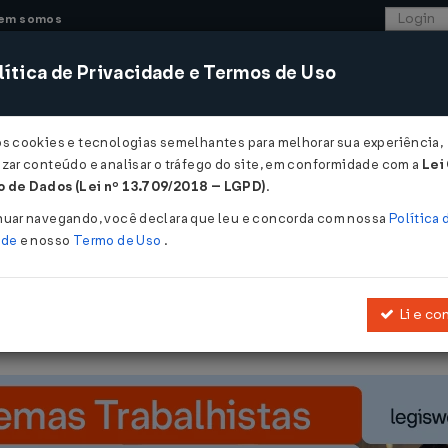
em somos
ítica de Privacidade e Termos de Uso
CONSULTORIA
SISTEMAS
COMÉRCIO EXTER
os cookies e tecnologias semelhantes para melhorar sua experiência,
zar conteúdo e analisar o tráfego do site, em conformidade com a
Lei
- São Paulo
 de Dados (Lei nº 13.709/2018 – LGPD)
.
2026
nuar navegando, você declara que leu e concorda com nossa
Política 
ade
e nosso
Termo de Uso
.
Li e co
obre boas práticas para estabelecimentos comerciais de alimentos 