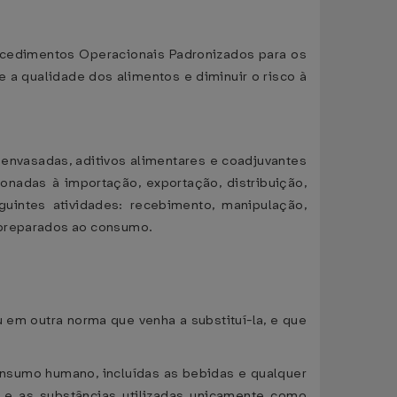
rocedimentos Operacionais Padronizados para os
 a qualidade dos alimentos e diminuir o risco à
 envasadas, aditivos alimentares e coadjuvantes
nadas à importação, exportação, distribuição,
uintes atividades: recebimento, manipulação,
s preparados ao consumo.
 em outra norma que venha a substituí-la, e que
consumo humano, incluídas as bebidas e qualquer
o e as substâncias utilizadas unicamente como