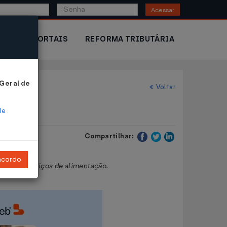
Acessar
IOR
PORTAIS
REFORMA TRIBUTÁRIA
 Geral de
Voltar
de
Compartilhar:
ncordo
e para serviços de alimentação.