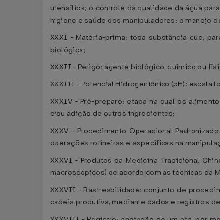
utensílios; o controle da qualidade da água par
higiene e saúde dos manipuladores; o manejo de r
XXXI - Matéria-prima: toda substância que, par
biológica;
XXXII - Perigo: agente biológico, químico ou fí
XXXIII - Potencial Hidrogeniônico (pH): escala 
XXXIV - Pré-preparo: etapa na qual os aliment
e/ou adição de outros ingredientes;
XXXV - Procedimento Operacional Padronizado 
operações rotineiras e específicas na manipula
XXXVI - Produtos da Medicina Tradicional Chin
macroscópicos) de acordo com as técnicas da M
XXXVII - Rastreabilidade: conjunto de proced
cadeia produtiva, mediante dados e registros d
XXXVIII - Registro: anotação de um ato, por mei