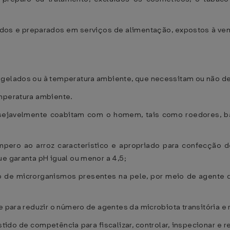
ados e preparados em serviços de alimentação, expostos à ven
ongelados ou à temperatura ambiente, que necessitam ou não 
emperatura ambiente.
esejavelmente coabitam com o homem, tais como roedores, ba
mpero ao arroz característico e apropriado para confecção 
ue garanta pH igual ou menor a 4,5;
ão de microrganismos presentes na pele, por meio de agente
e para reduzir o número de agentes da microbiota transitória e 
stido de competência para fiscalizar, controlar, inspecionar e