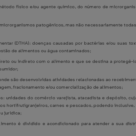
método físico e/ou agente químico, do número de microrgan
s microrganismos patogênicos, mas não necessariamente toda
ntar (DTHA): doenças causadas por bactérias e/ou suas toxina
estão de alimentos ou água contaminados;
reto ou indireto com o alimento e que se destina a protegê-
nsumidor;
l onde são desenvolvidas atividades relacionadas ao recebime
agem, fracionamento e/ou comercialização de alimentos;
s: unidades do comércio varejista, atacadista e depósito, cu
os hortifrutigranjeiros, carnes e pescados, podendo inclusiv
u jurídica;
imento é dividido e acondicionado para atender a sua distr