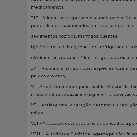
medicamentos;
III - Alimentos preparados: alimentos manipul
podendo ser classificados em três categorias:
a)Alimentos cozidos, mantidos quentes;
b)Alimentos cozidos, mantidos refrigerados, c
c)Alimentos crus, mantidos refrigerados ou à t
IV - Animais sinantrópicos: espécies que ind
pulgas e outros;
V - Arroz temperado para sushi: mistura de te
mistura de sal, açúcar e vinagre em proporção q
VI - Antissepsia: operação destinada à reduç
mãos;
VII - Antissépticos: substâncias aplicadas à pel
VIII - Autoridade Sanitária: agente público inve