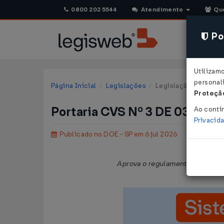
0800 202 5544
Atendimento
Qu
Pol
Utilizam
personali
Página Inicial
Legislações
Legislação Estadual 
Proteção
Portaria CVS Nº 3 DE 03/07/
Ao conti
Privacid
Publicado no DOE - SP em 6 jul 2026
Aprova o regulamento técnico s