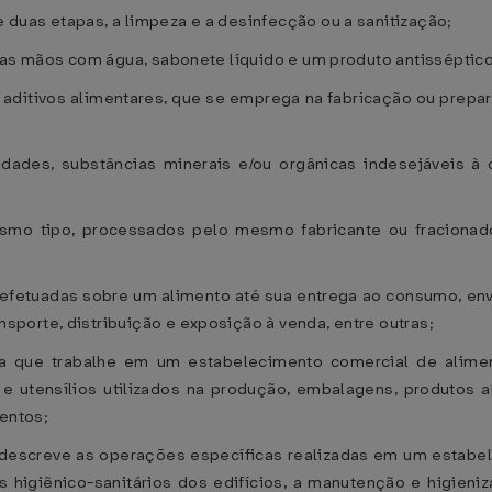
duas etapas, a limpeza e a desinfecção ou a sanitização;
 as mãos com água, sabonete líquido e um produto antisséptico
s aditivos alimentares, que se emprega na fabricação ou prep
ades, substâncias minerais e/ou orgânicas indesejáveis à qu
esmo tipo, processados pelo mesmo fabricante ou fraciona
efetuadas sobre um alimento até sua entrega ao consumo, en
porte, distribuição e exposição à venda, entre outras;
a que trabalhe em um estabelecimento comercial de alime
e utensílios utilizados na produção, embalagens, produtos a
mentos;
 descreve as operações específicas realizadas em um estabel
os higiênico-sanitários dos edifícios, a manutenção e higie