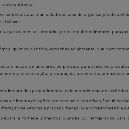
o meio ambiente;
portamentais dos manipuladores e/ou de organização de ativi
s físicas;
ais, que devem ser adotadas pelos estabelecimentos para gar
ógica, química ou física, estranhas ao alimento, que comprome
 contaminação de uma área ou produto para áreas ou produto
uipamentos, manipulação, preparação, tratamento, armazenam
cumprimento dos procedimentos e do atendimento dos critérios
banas: sistema de ações preventivas e corretivas, incluindo me
proliferação de vetores e pragas urbanas, que comprometam a q
 prepara e fornece alimentos quentes ou refrigerados para c