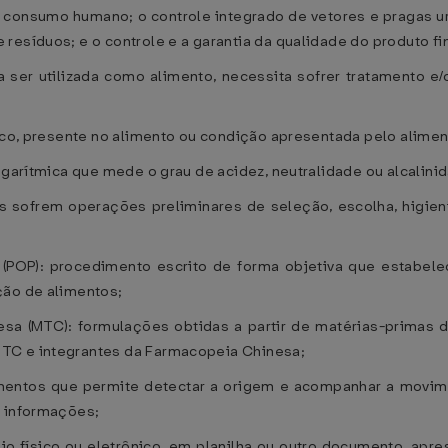
a consumo humano; o controle integrado de vetores e pragas ur
esíduos; e o controle e a garantia da qualidade do produto fin
a ser utilizada como alimento, necessita sofrer tratamento e/
sico, presente no alimento ou condição apresentada pelo alime
logarítmica que mede o grau de acidez, neutralidade ou alcali
os sofrem operações preliminares de seleção, escolha, higie
(POP): procedimento escrito de forma objetiva que estabelec
ção de alimentos;
esa (MTC): formulações obtidas a partir de matérias-primas 
TC e integrantes da Farmacopeia Chinesa;
imentos que permite detectar a origem e acompanhar a movi
e informações;
o físico ou eletrônico, em planilha ou outro documento, apre