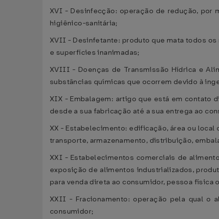
XVI - Desinfecção: operação de redução, por 
higiênico-sanitária;
XVII - Desinfetante: produto que mata todos o
e superfícies inanimadas;
XVIII - Doenças de Transmissão Hídrica e Alime
substâncias químicas que ocorrem devido à ing
XIX - Embalagem: artigo que está em contato di
desde a sua fabricação até a sua entrega ao co
XX - Estabelecimento: edificação, área ou loca
transporte, armazenamento, distribuição, embal
XXI - Estabelecimentos comerciais de alimento
exposição de alimentos industrializados, produt
para venda direta ao consumidor, pessoa física o
XXII - Fracionamento: operação pela qual o al
consumidor;