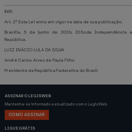
..................................................................................................
(NR)
Art. 2º Esta Lei entra em vigor na data de sua publicação.
Brasília, 5 de junho de 2026; 205oda Independência 
República.
LUIZ INÁCIO LULA DA SILVA
André Carlos Alves de Paula Filho
Presidente da República Federativa do Brasil
ASSINAR O LEGISWEB
Mantenha-se informado e atualizado com o LegisWeb.
COMO ASSINAR
LIGUE GRÁTIS