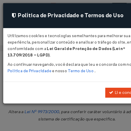
Política de Privacidade e Termos de Uso
Utilizamos cookies e tecnologias semelhantes para melhorar sua
Acessar
experiência, personalizar conteúdo e analisar o tráfego do site, e
conformidade com a
Lei Geral de Proteção de Dados (Lei nº
13.709/2018 – LGPD)
.
Página Inicial
Legislações
Legislação Federal
Ao continuar navegando, você declara que leu e concorda com n
Política de Privacidade
e nosso
Termo de Uso
.
Lei Nº 15429 DE 05/06/2026
Publicado no DOU em 5 jun 2026
Li e con
Compartilhar:
Altera a
Lei Nº 9973/2000
, para conferir caráter voluntário à a
sistema de certificação que especifica.