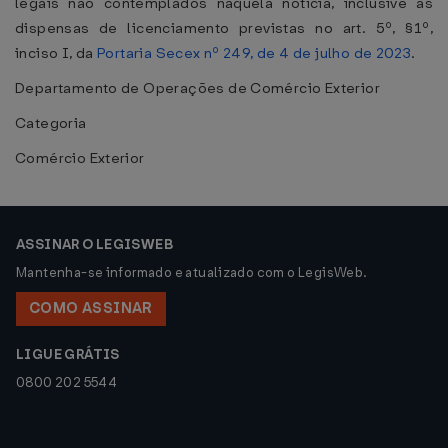
legais não contemplados naquela notícia, inclusive as
dispensas de licenciamento previstas no art. 5º, §1º,
inciso I, da
Portaria Secex nº 249, de 4 de julho de 2023
.
Departamento de Operações de Comércio Exterior
Categoria
Comércio Exterior
ASSINAR O LEGISWEB
Mantenha-se informado e atualizado com o LegisWeb.
COMO ASSINAR
LIGUE GRÁTIS
0800 202 5544