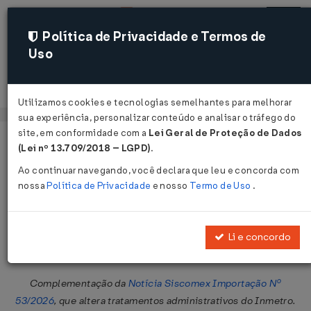
Política de Privacidade e Termos de
Uso
Acessar
Utilizamos cookies e tecnologias semelhantes para melhorar
sua experiência, personalizar conteúdo e analisar o tráfego do
site, em conformidade com a
Lei Geral de Proteção de Dados
Página Inicial
Legislações
Legislação Federal
Voltar
(Lei nº 13.709/2018 – LGPD)
.
Ao continuar navegando, você declara que leu e concorda com
Notícia Siscomex Importação Nº 55
nossa
Política de Privacidade
e nosso
Termo de Uso
.
DE 03/06/2026
Publicado no DOU em 3 jun 2026
Li e concordo
Compartilhar:
Complementação da
Notícia Siscomex Importação Nº
53/2026
, que altera tratamentos administrativos do Inmetro.